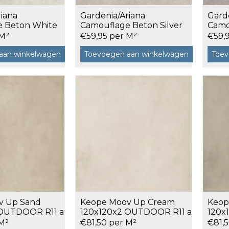
riana
Gardenia/Ariana
Gard
120x120 cm
e Beton White
Camouflage Beton Silver
Camo
,88 m²
120x120 a 2,88 m²
120x1
60x120 cm
 M²
€59,95 per M²
€59,
7,5x120 cm
aan winkelwagen
Toevoegen aan winkelwagen
Toev
Decors
 cm facet
v Up Sand
Keope Moov Up Cream
Keop
 OUTDOOR R11 a
120x120x2 OUTDOOR R11 a
120x
1,44 m²
1,44 
 M²
€81,50 per M²
€81,