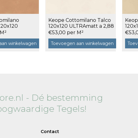
Vloertegels 30x60
0
Vloertegels 45x45
0
omilano
Keope Cottomilano Talco
Keop
Vloertegels 60x60
120x120
120x120 ULTRAmatt a 2,88
120x
a 2,88 m²
m²
m²
 M²
€53,00 per M²
€53,
aan winkelwagen
Toevoegen aan winkelwagen
Toev
tore.nl - Dé bestemming
oogwaardige Tegels!
Contact