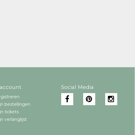
 account
Social Media
gistreren
jn bestellingen
jn tickets
jn verlanglijst