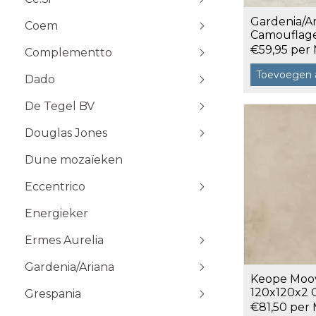
Stone Plak
Gardenia/A
Coem
Stone Klik
6x25
Camouflag
Toebehoren
120x120 a 2
10x10
€59,95 per
Complementto
10x30
Toevoegen 
Dado
10x60
Wandtegels 10x10 cm
De Tegel BV
20x20
20x60
Douglas Jones
5x5
Dune mozaïeken
5x20
Eccentrico
15x15
120x120 cm
30x30
120x280 cm
Energieker
Wandtegels 7,5x15 cm vlak
Wandtegels 7,5x15
10x20
60x120 cm
Wandtegels 6x25 cm vlak
Ermes Aurelia
60x60 cm
Gardenia/Ariana
80x80 cm
Talco
Keope Moo
Sabbia
120x120x2
Grespania
1,44 m²
€81,50 per
Taupe