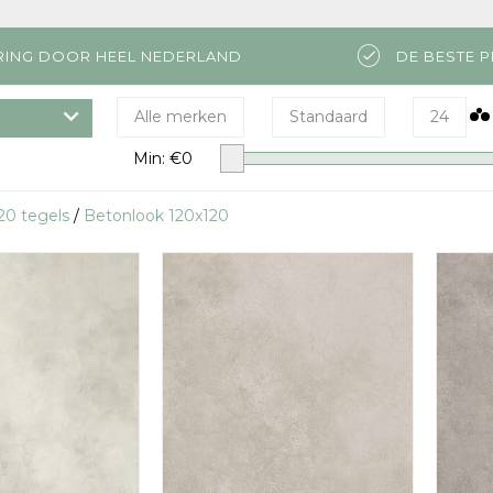
RING DOOR HEEL NEDERLAND
DE BESTE P
Alle merken
Standaard
24
Min: €
0
20 tegels
/
Betonlook 120x120