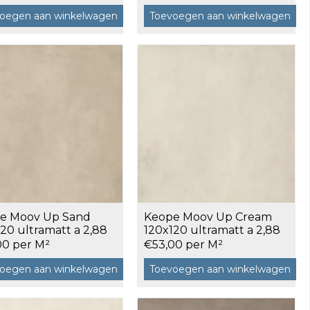
oegen aan winkelwagen
Toevoegen aan winkelwagen
e Moov Up Sand
Keope Moov Up Cream
20 ultramatt a 2,88
120x120 ultramatt a 2,88
m²
00 per M²
€53,00 per M²
oegen aan winkelwagen
Toevoegen aan winkelwagen