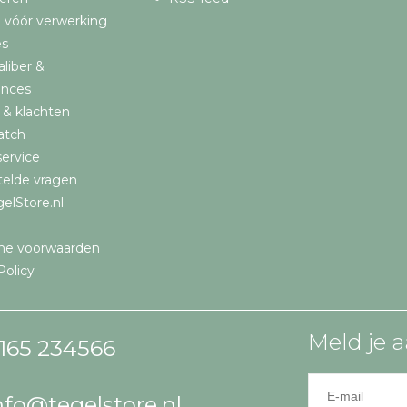
 vóór verwerking
es
aliber &
ances
 & klachten
atch
ervice
telde vragen
elStore.nl
ne voorwaarden
Policy
Meld je a
165 234566
nfo@tegelstore.nl