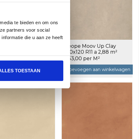
 media te bieden en om ons
ze partners voor social
nformatie die u aan ze heeft
e Moov Up Concrete
Keope Moov Up Clay
20 R11 a 2,88 m²
120x120 R11 a 2,88 m²
00 per M²
€53,00 per M²
oegen aan winkelwagen
Toevoegen aan winkelwagen
ALLES TOESTAAN