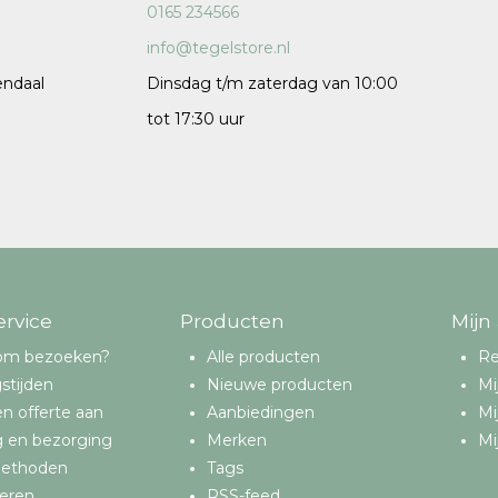
0165 234566
info@tegelstore.nl
endaal
Dinsdag t/m zaterdag van 10:00
tot 17:30 uur
ervice
Producten
Mijn
om bezoeken?
Alle producten
Re
stijden
Nieuwe producten
Mi
n offerte aan
Aanbiedingen
Mi
g en bezorging
Merken
Mi
methoden
Tags
eren
RSS-feed