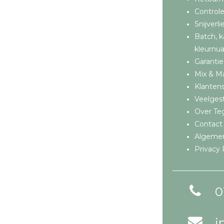
Controle
Snijverli
Batch, k
kleurnu
Garantie
Mix & M
Klantens
Veelges
Over Teg
Contact
Algeme
Privacy 
0
i