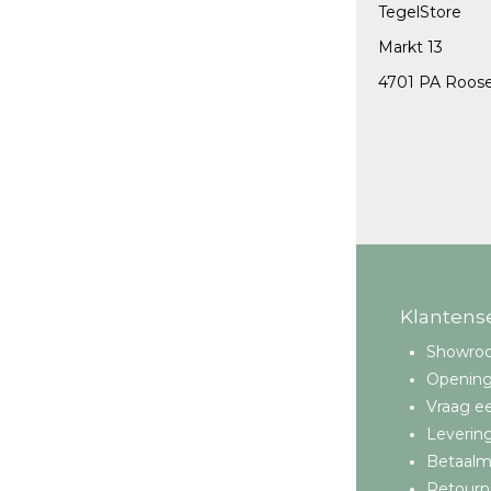
TegelStore
Vloertegels 30x60 cm
Markt 13
Vloertegels 60x60 cm
4701 PA Roos
Vloertegels 80x80 cm
Vloertegels 60x120 cm
Buitentegels 80x80 cm
Klantens
Showro
Opening
Vraag ee
Leverin
Betaal
Retourn