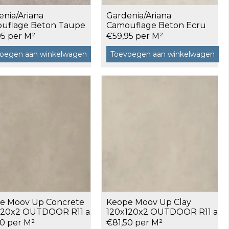
enia/Ariana
Gardenia/Ariana
uflage Beton Taupe
Camouflage Beton Ecru
20 a 2,88 m²
120x120 a 2,88 m²
95 per M²
€59,95 per M²
oegen aan winkelwagen
Toevoegen aan winkelwagen
e Moov Up Concrete
Keope Moov Up Clay
120x2 OUTDOOR R11 a
120x120x2 OUTDOOR R11 a
m²
1,44 m²
50 per M²
€81,50 per M²