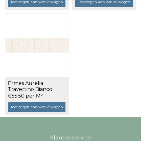
Toevoegen aan winkelwagen
Toevoegen aan winkelwagen
Ermes Aurelia
Travertino Bianco
120x120 gerectificeerd
€55,50 per M²
a 1,44 m²
Toevoegen aan winkelwagen
Klantenservice