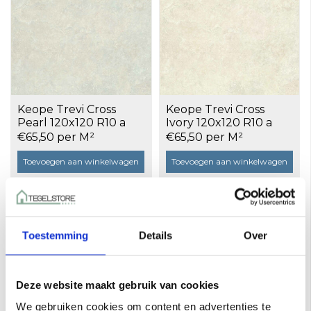
Keope Trevi Cross
Keope Trevi Cross
Pearl 120x120 R10 a
Ivory 120x120 R10 a
2,86 m²
2,86 m²
€65,50 per M²
€65,50 per M²
Toevoegen aan winkelwagen
Toevoegen aan winkelwagen
Toestemming
Details
Over
Deze website maakt gebruik van cookies
We gebruiken cookies om content en advertenties te