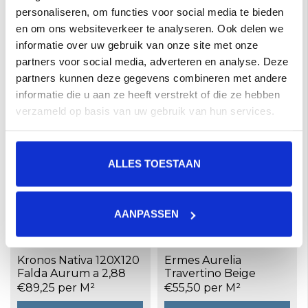
personaliseren, om functies voor social media te bieden
en om ons websiteverkeer te analyseren. Ook delen we
Kronos Nativa 120X120
Kronos Nativa 120X120
Falda Tibur a 2,88 m²
Falda Lux a 2,88 m²
informatie over uw gebruik van onze site met onze
€89,25 per M²
€89,25 per M²
partners voor social media, adverteren en analyse. Deze
partners kunnen deze gegevens combineren met andere
Toevoegen aan winkelwagen
Toevoegen aan winkelwagen
informatie die u aan ze heeft verstrekt of die ze hebben
verzameld op basis van uw gebruik van hun services.
ALLES TOESTAAN
AANPASSEN
Kronos Nativa 120X120
Ermes Aurelia
Falda Aurum a 2,88
Travertino Beige
m²
120x120 gerectificeerd
€89,25 per M²
€55,50 per M²
a 1,44 m²