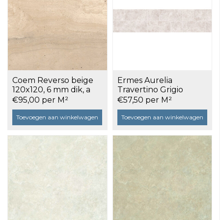
Coem Reverso beige
Ermes Aurelia
120x120, 6 mm dik, a
Travertino Grigio
2,88 m²
120x120 gerectificeerd
€95,00 per M²
€57,50 per M²
a 1,44 m²
Toevoegen aan winkelwagen
Toevoegen aan winkelwagen