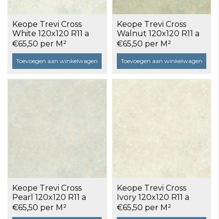
Keope Trevi Cross
Keope Trevi Cross
White 120x120 R11 a
Walnut 120x120 R11 a
2,86 m²
2,86 m²
€65,50 per M²
€65,50 per M²
Toevoegen aan winkelwagen
Toevoegen aan winkelwagen
Keope Trevi Cross
Keope Trevi Cross
Pearl 120x120 R11 a
Ivory 120x120 R11 a
2,86 m²
2,86 m²
€65,50 per M²
€65,50 per M²