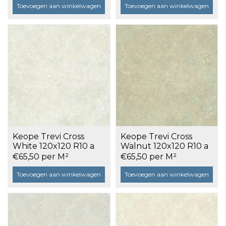
Toevoegen aan winkelwagen
Toevoegen aan winkelwagen
Keope Trevi Cross
Keope Trevi Cross
White 120x120 R10 a
Walnut 120x120 R10 a
2,86 m²
2,86 m²
€65,50 per M²
€65,50 per M²
Toevoegen aan winkelwagen
Toevoegen aan winkelwagen