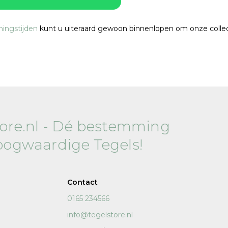
120x120 cm
ingstijden
kunt u uiteraard gewoon binnenlopen om onze collect
60x120 cm
7,5x120 cm
Decors
tore.nl - Dé bestemming
oogwaardige Tegels!
 cm facet
Contact
0165 234566
info@tegelstore.nl