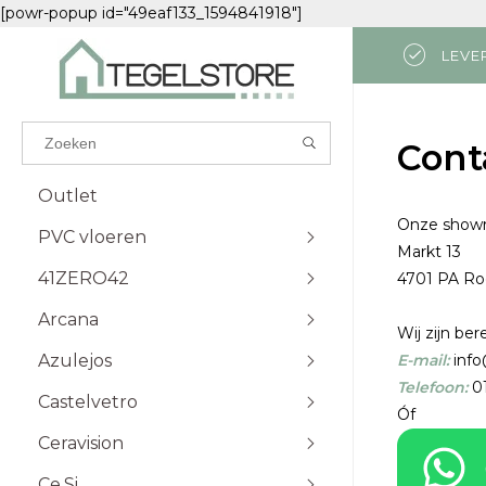
[powr-popup id="49eaf133_1594841918"]
LEVE
Results found
(0)
Cont
BEKIJK ALLE RESULTATEN
Outlet
Onze showr
PVC vloeren
Markt 13
GA TERUG
41ZERO42
4701 PA Ro
Attico
Visgraat Plak
Futuro
Visgraat Klik
Arcana
Wij zijn ber
Monastro
Kingsize Plak
Azulejos
E-mail:
info
Palazzo
Excellent Plak
Telefoon:
01
Castelvetro
Excellent Klik
Carrara
Óf
Solid Plak
Travertino
Ceravision
Solid Klik
Lava
Ce.Si