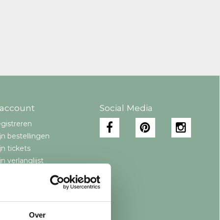
 account
Social Media
gistreren
jn bestellingen
jn tickets
jn verlanglijst
Over