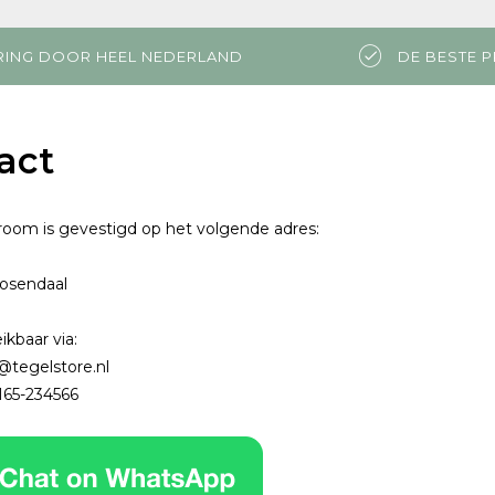
RING DOOR HEEL NEDERLAND
DE BESTE P
act
oom is gevestigd op het volgende adres:
osendaal
eikbaar via:
@tegelstore.nl
65-234566