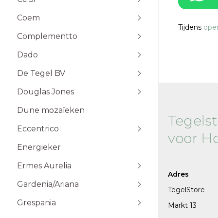
Stone Plak
Coem
Stone Klik
6x25
Tijdens
open
Toebehoren
10x10
Complementto
10x30
Dado
10x60
Wandtegels 10x10 cm
De Tegel BV
20x20
20x60
Douglas Jones
5x5
Dune mozaïeken
5x20
Tegels
Eccentrico
15x15
120x120 cm
voor H
30x30
120x280 cm
Energieker
Wandtegels 7,5x15 cm vlak
Wandtegels 7,5x15
10x20
60x120 cm
Wandtegels 6x25 cm vlak
Ermes Aurelia
60x60 cm
Adres
Gardenia/Ariana
80x80 cm
Talco
TegelStore
Sabbia
Grespania
Markt 13
Taupe