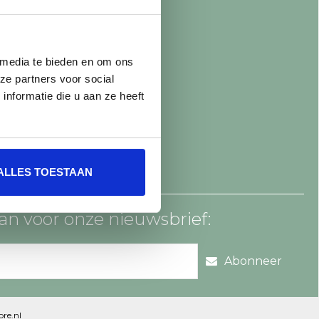
 media te bieden en om ons
ze partners voor social
nformatie die u aan ze heeft
ALLES TOESTAAN
an voor onze nieuwsbrief:
Abonneer
re.nl