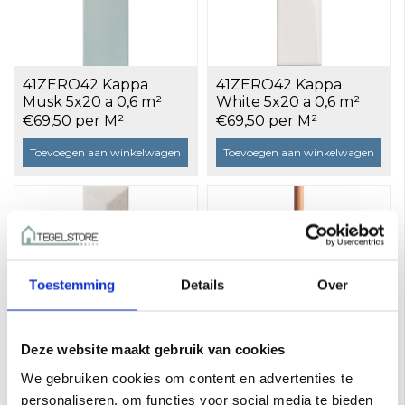
41ZERO42 Kappa
41ZERO42 Kappa
Musk 5x20 a 0,6 m²
White 5x20 a 0,6 m²
€69,50 per M²
€69,50 per M²
Toevoegen aan winkelwagen
Toevoegen aan winkelwagen
Toestemming
Details
Over
Deze website maakt gebruik van cookies
We gebruiken cookies om content en advertenties te
41ZERO42 Kappa Raw
41ZERO42 Kappa
personaliseren, om functies voor social media te bieden
5x20 a 0,57 m²
Matita Cotto 1,1x20 a 16