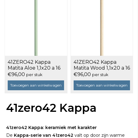
41ZERO42 Kappa
41ZERO42 Kappa
Matita Aloe 1,1x20 a 16
Matita Wood 1,1x20 a 16
stuks
stuks
€96,00
€96,00
per stuk
per stuk
Toevoegen aan winkelwagen
Toevoegen aan winkelwagen
41zero42 Kappa
41zero42 Kappa: keramiek met karakter
De
Kappa-serie van 41zero42
valt op door zijn warme