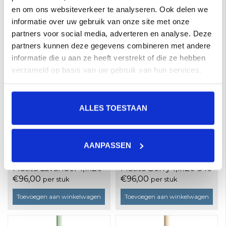
stuks
en om ons websiteverkeer te analyseren. Ook delen we
€96,00 per M²
€96,00
per stuk
informatie over uw gebruik van onze site met onze
Toevoegen aan winkelwagen
Toevoegen aan winkelwagen
partners voor social media, adverteren en analyse. Deze
partners kunnen deze gegevens combineren met andere
informatie die u aan ze heeft verstrekt of die ze hebben
verzameld op basis van uw gebruik van hun services.
ALLES TOESTAAN
AANPASSEN
41ZERO42 Kappa
41ZERO42 Kappa
Matita Lavander 1,1x20
Matita Berry 1,1x20 a 16
a 16 stuks
stuks
€96,00
€96,00
per stuk
per stuk
Toevoegen aan winkelwagen
Toevoegen aan winkelwagen