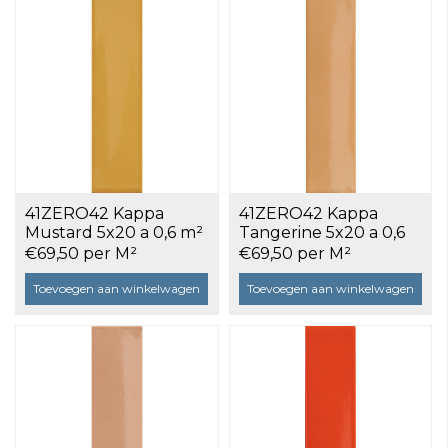
41ZERO42 Kappa
41ZERO42 Kappa
Mustard 5x20 a 0,6 m²
Tangerine 5x20 a 0,6
m²
€69,50 per M²
€69,50 per M²
Toevoegen aan winkelwagen
Toevoegen aan winkelwagen