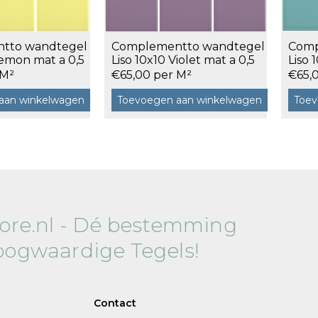
Vloertegels 30x60
0
Vloertegels 45x45
0
tto wandtegel
Complementto wandtegel
Comp
Vloertegels 60x60
Lemon mat a 0,5
Liso 10x10 Violet mat a 0,5
Liso 
m²
glans
 M²
€65,00 per M²
€65,
aan winkelwagen
Toevoegen aan winkelwagen
Toev
tore.nl - Dé bestemming
oogwaardige Tegels!
Contact