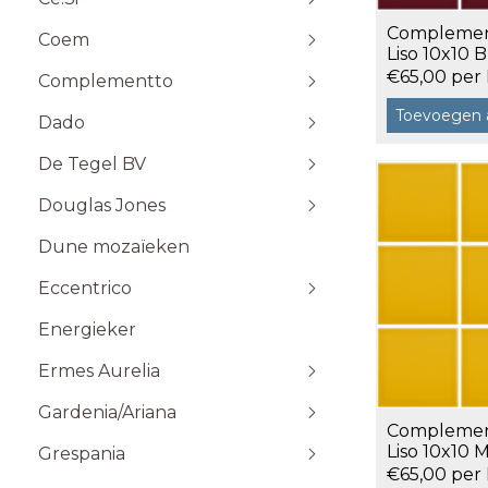
Stone Plak
Complemen
Coem
Stone Klik
6x25
Liso 10x10
Toebehoren
a 0,5 m²
10x10
€65,00 per
Complementto
10x30
Toevoegen 
Dado
10x60
Wandtegels 10x10 cm
De Tegel BV
20x20
20x60
Douglas Jones
5x5
Dune mozaïeken
5x20
Eccentrico
15x15
120x120 cm
30x30
120x280 cm
Energieker
Wandtegels 7,5x15 cm vlak
Wandtegels 7,5x15
10x20
60x120 cm
Wandtegels 6x25 cm vlak
Ermes Aurelia
60x60 cm
Gardenia/Ariana
80x80 cm
Talco
Complemen
Sabbia
Liso 10x10 
Grespania
0,5 m²
€65,00 per
Taupe