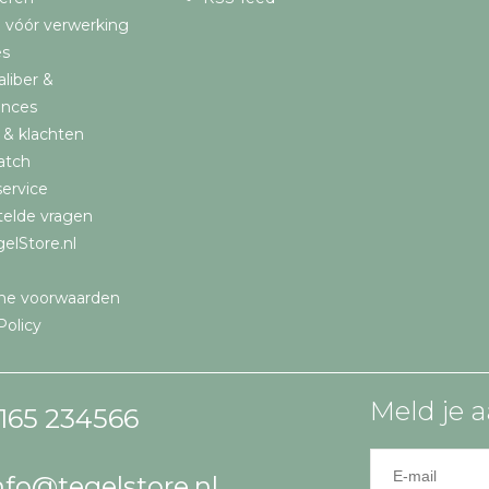
 vóór verwerking
es
aliber &
ances
 & klachten
atch
ervice
telde vragen
elStore.nl
ne voorwaarden
Policy
Meld je a
165 234566
nfo@tegelstore.nl