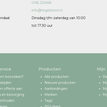
0165 234566
info@tegelstore.nl
endaal
Dinsdag t/m zaterdag van 10:00
tot 17:30 uur
ervice
Producten
Mijn
om bezoeken?
Alle producten
Re
stijden
Nieuwe producten
Mi
n offerte aan
Aanbiedingen
Mi
g en bezorging
Merken
Mi
methoden
Tags
eren
RSS-feed