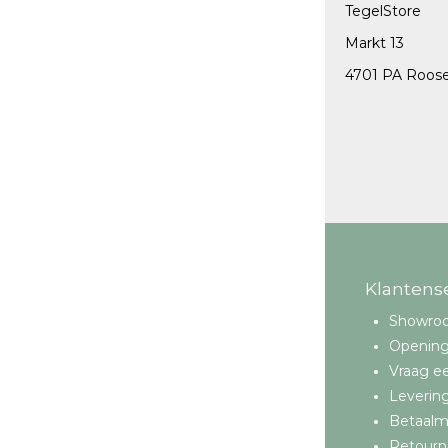
TegelStore
Vloertegels 30x60 cm
Markt 13
Vloertegels 60x60 cm
4701 PA Roos
Vloertegels 80x80 cm
Vloertegels 60x120 cm
Buitentegels 80x80 cm
Klantens
Showro
Opening
Vraag ee
Leverin
Betaal
Retourn