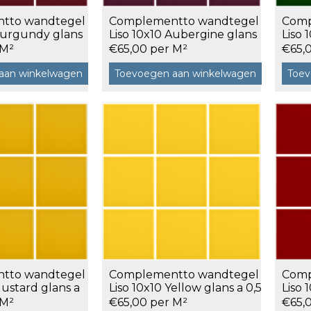
tto wandtegel
Complementto wandtegel
Comp
120x120 cm
 Burgundy glans
Liso 10x10 Aubergine glans
Liso 
a 0,5 m²
glans
60x120 cm
 M²
€65,00 per M²
€65,
7,5x120 cm
aan winkelwagen
Toevoegen aan winkelwagen
Toev
Decors
 cm facet
tto wandtegel
Complementto wandtegel
Comp
Mustard glans a
Liso 10x10 Yellow glans a 0,5
Liso 
m²
m²
 M²
€65,00 per M²
€65,