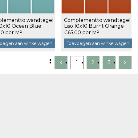
lementto wandtegel
Complementto wandtegel
10x10 Ocean Blue
Liso 10x10 Burnt Orange
 a 0,5 m²
glans a 0,5 m²
00 per M²
€65,00 per M²
oegen aan winkelwagen
Toevoegen aan winkelwagen
1
2
3