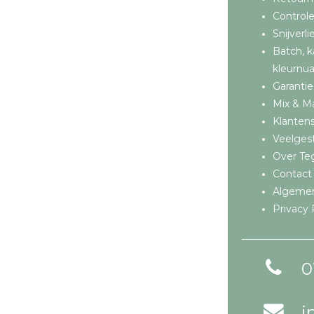
Controle
Snijverli
Batch, k
kleurnu
Garantie
Mix & M
Klantens
Veelges
Over Teg
Contact
Algeme
Privacy 
0
i