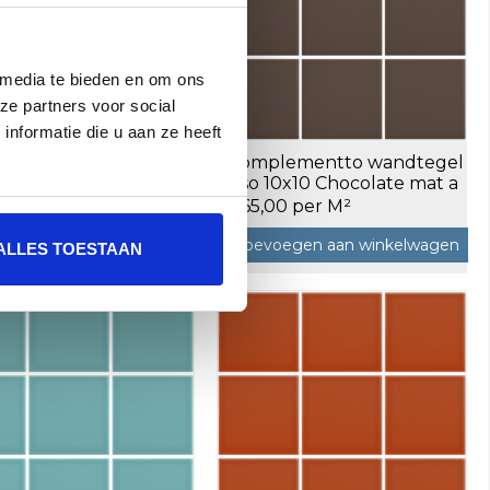
 media te bieden en om ons
ze partners voor social
nformatie die u aan ze heeft
lementto wandtegel
Complementto wandtegel
10x10 Light Blue glans
Liso 10x10 Chocolate mat a
 m²
0,5 m²
00 per M²
€65,00 per M²
oegen aan winkelwagen
Toevoegen aan winkelwagen
ALLES TOESTAAN