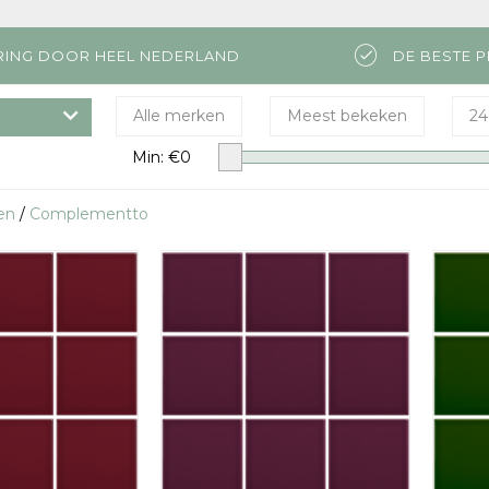
RING DOOR HEEL NEDERLAND
DE BESTE P
Alle merken
Meest bekeken
24
Min: €
0
en
/
Complementto