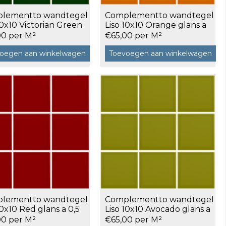
lementto wandtegel
Complementto wandtegel
10x10 Victorian Green
Liso 10x10 Orange glans a
 a 0,5 m²
0,5 m²
00 per M²
€65,00 per M²
oegen aan winkelwagen
Toevoegen aan winkelwagen
lementto wandtegel
Complementto wandtegel
10x10 Red glans a 0,5
Liso 10x10 Avocado glans a
0,5 m²
00 per M²
€65,00 per M²