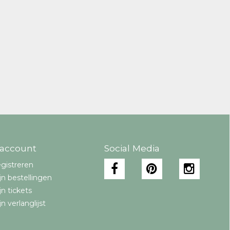
 account
Social Media
gistreren
jn bestellingen
jn tickets
jn verlanglijst