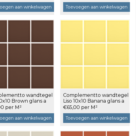
oegen aan winkelwagen
Toevoegen aan winkelwagen
lementto wandtegel
Complementto wandtegel
10x10 Brown glans a
Liso 10x10 Banana glans a
²
0,5 m²
00 per M²
€65,00 per M²
oegen aan winkelwagen
Toevoegen aan winkelwagen