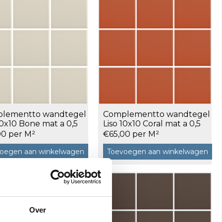
lementto wandtegel
Complementto wandtegel
10x10 Bone mat a 0,5
Liso 10x10 Coral mat a 0,5
m²
00 per M²
€65,00 per M²
oegen aan winkelwagen
Toevoegen aan winkelwagen
Over