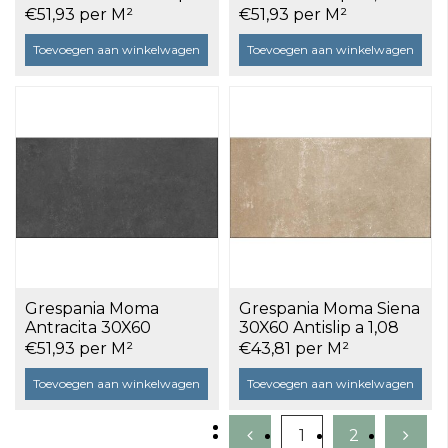
1,08 m²
m²
€51,93 per M²
€51,93 per M²
Toevoegen aan winkelwagen
Toevoegen aan winkelwagen
Grespania Moma
Grespania Moma Siena
Antracita 30X60
30X60 Antislip a 1,08
Antislip a 1,08 m²
m²
€51,93 per M²
€43,81 per M²
Toevoegen aan winkelwagen
Toevoegen aan winkelwagen
1
2