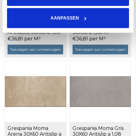
AANPASSEN
Grespania Moma
Grespania Moma Siena
Antracita 30X60 a 1,08
30X60 a 1,08 m²
m²
€36,81 per M²
€36,81 per M²
Toevoegen aan winkelwagen
Toevoegen aan winkelwagen
Grespania Moma
Grespania Moma Gris
Arena 30X60 Antislip a
30X60 Antislip a 1,08