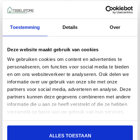
Toestemming
Details
Over
Deze website maakt gebruik van cookies
We gebruiken cookies om content en advertenties te
Grespania Moma
Grespania Moma Gris
personaliseren, om functies voor social media te bieden
Arena 30X60 a 1,08 m²
30X60 a 1,08 m²
en om ons websiteverkeer te analyseren. Ook delen we
€36,81 per M²
€36,81 per M²
informatie over uw gebruik van onze site met onze
Toevoegen aan winkelwagen
Toevoegen aan winkelwagen
partners voor social media, adverteren en analyse. Deze
partners kunnen deze gegevens combineren met andere
informatie die u aan ze heeft verstrekt of die ze hebben
verzameld op basis van uw gebruik van hun services.
ALLES TOESTAAN