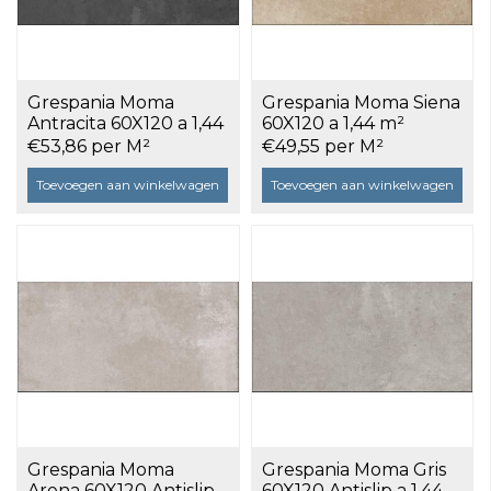
Grespania Moma
Grespania Moma Siena
Antracita 60X120 a 1,44
60X120 a 1,44 m²
m²
€53,86 per M²
€49,55 per M²
Toevoegen aan winkelwagen
Toevoegen aan winkelwagen
Grespania Moma
Grespania Moma Gris
Arena 60X120 Antislip
60X120 Antislip a 1,44