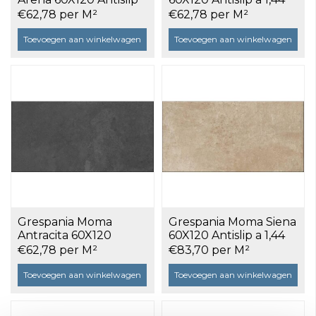
a 1,44 m²
m²
€62,78 per M²
€62,78 per M²
Toevoegen aan winkelwagen
Toevoegen aan winkelwagen
Grespania Moma
Grespania Moma Siena
Antracita 60X120
60X120 Antislip a 1,44
Antislip a 1,44 m²
m²
€62,78 per M²
€83,70 per M²
Toevoegen aan winkelwagen
Toevoegen aan winkelwagen