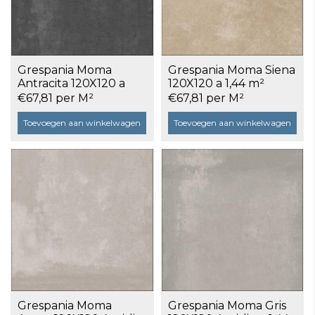
Grespania Moma
Grespania Moma Siena
Antracita 120X120 a
120X120 a 1,44 m²
1,44 m²
€67,81 per M²
€67,81 per M²
Toevoegen aan winkelwagen
Toevoegen aan winkelwagen
Grespania Moma
Grespania Moma Gris