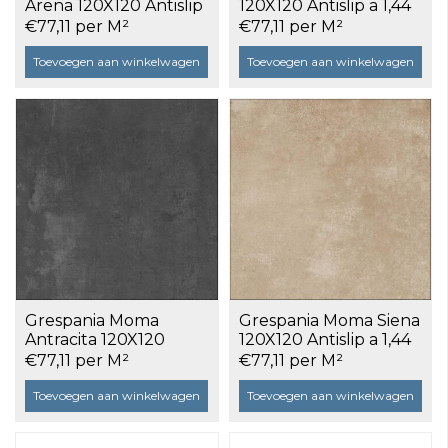
Arena 120X120 Antislip
120X120 Antislip a 1,44
a 1,44 m²
m²
€77,11 per M²
€77,11 per M²
Toevoegen aan winkelwagen
Toevoegen aan winkelwagen
Grespania Moma
Grespania Moma Siena
Antracita 120X120
120X120 Antislip a 1,44
Antislip a 1,44 m²
m²
€77,11 per M²
€77,11 per M²
Toevoegen aan winkelwagen
Toevoegen aan winkelwagen