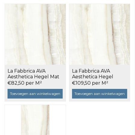
La Fabbrica AVA
La Fabbrica AVA
Aesthetica Hegel Mat
Aesthetica Hegel
079032 120x120 cm a
Gepolijst 079031
€82,50 per M²
€109,50 per M²
2,88 m²
120x120 cm a 2,88 m²
Toevoegen aan winkelwagen
Toevoegen aan winkelwagen