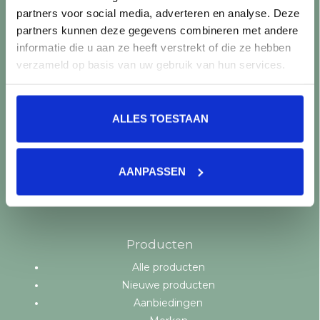
Retourneren
partners voor social media, adverteren en analyse. Deze
Controle vóór verwerking
partners kunnen deze gegevens combineren met andere
Snijverlies
informatie die u aan ze heeft verstrekt of die ze hebben
Batch, kaliber & kleurnuances
verzameld op basis van uw gebruik van hun services.
Garantie & klachten
Mix & Match
Klantenservice
ALLES TOESTAAN
Veelgestelde vragen
Over TegelStore.nl
Contact
AANPASSEN
Algemene voorwaarden
Privacy Policy
Producten
Alle producten
Nieuwe producten
Aanbiedingen