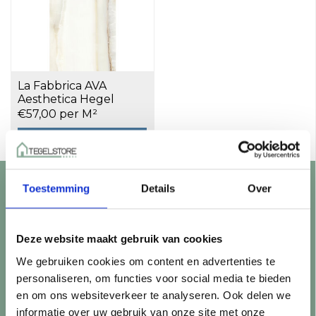
La Fabbrica AVA
Aesthetica Hegel
Gepolijst 079061
€57,00 per M²
60x120 cm a 1,44 m²
Toevoegen aan winkelwagen
Toestemming
Details
Over
Klantenservice
Showroom bezoeken?
Deze website maakt gebruik van cookies
Openingstijden
We gebruiken cookies om content en advertenties te
Vraag een offerte aan
personaliseren, om functies voor social media te bieden
Levering en bezorging
en om ons websiteverkeer te analyseren. Ook delen we
Betaalmethoden
informatie over uw gebruik van onze site met onze