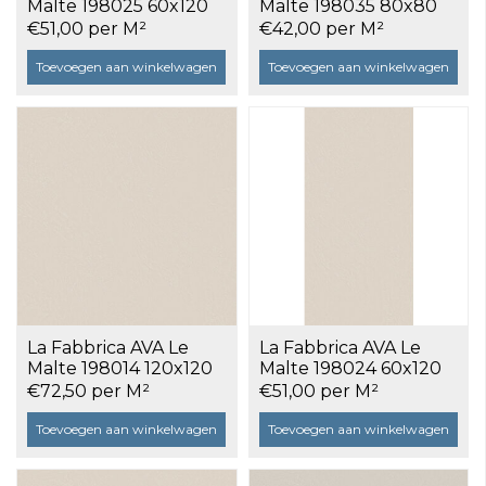
Malte 198025 60x120
Malte 198035 80x80
Taupe a 1,44 m²
Taupe a 1,28 m²
€51,00 per M²
€42,00 per M²
Toevoegen aan winkelwagen
Toevoegen aan winkelwagen
La Fabbrica AVA Le
La Fabbrica AVA Le
Malte 198014 120x120
Malte 198024 60x120
Beige a 2,88 m²
Beige a 1,44 m²
€72,50 per M²
€51,00 per M²
Toevoegen aan winkelwagen
Toevoegen aan winkelwagen