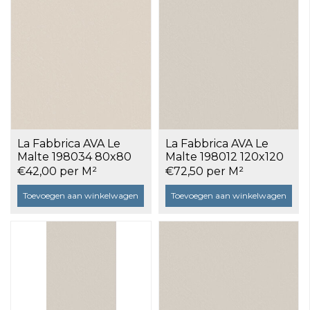
La Fabbrica AVA Le
La Fabbrica AVA Le
Malte 198034 80x80
Malte 198012 120x120
Beige a 1,28 m²
Ivory a 2,88 m²
€42,00 per M²
€72,50 per M²
Toevoegen aan winkelwagen
Toevoegen aan winkelwagen