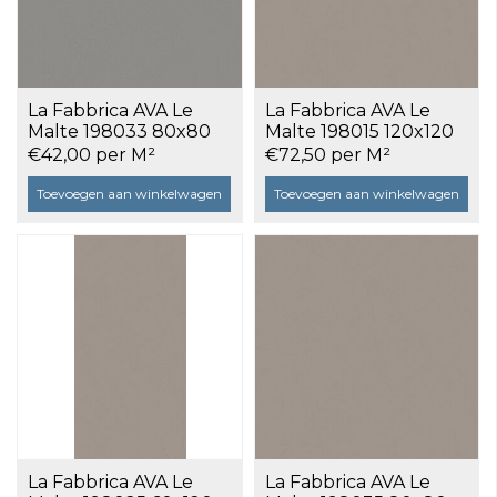
La Fabbrica AVA Le
La Fabbrica AVA Le
Malte 198033 80x80
Malte 198015 120x120
Grey a 1,28 m²
Taupe a 2,88 m²
€42,00 per M²
€72,50 per M²
Toevoegen aan winkelwagen
Toevoegen aan winkelwagen
La Fabbrica AVA Le
La Fabbrica AVA Le