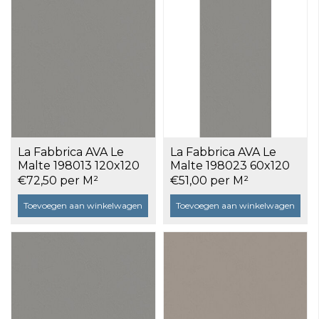
La Fabbrica AVA Le
La Fabbrica AVA Le
Malte 198013 120x120
Malte 198023 60x120
Grey a 2,88 m²
Grey a 1,44 m²
€72,50 per M²
€51,00 per M²
Toevoegen aan winkelwagen
Toevoegen aan winkelwagen