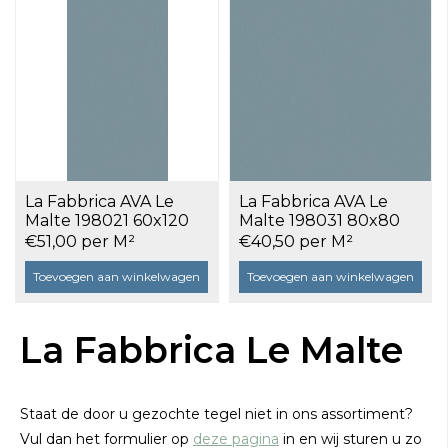
La Fabbrica AVA Le
La Fabbrica AVA Le
Malte 198021 60x120
Malte 198031 80x80
Avio a 1,44 m²
Avio a 1,28 m²
€51,00 per M²
€40,50 per M²
Toevoegen aan winkelwagen
Toevoegen aan winkelwagen
La Fabbrica Le Malte
Staat de door u gezochte tegel niet in ons assortiment?
Vul dan het formulier op
deze pagina
in en wij sturen u zo