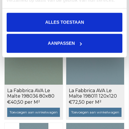
verzameld op basis van uw gebruik van hun services.
Sage a 2,88 m²
Sage a 1,44 m²
€72,50 per M²
€51,00 per M²
Toevoegen aan winkelwagen
Toevoegen aan winkelwagen
ALLES TOESTAAN
AANPASSEN
La Fabbrica AVA Le
La Fabbrica AVA Le
Malte 198036 80x80
Malte 198011 120x120
Sage a 1,28 m²
Avio a 2,88 m²
€40,50 per M²
€72,50 per M²
Toevoegen aan winkelwagen
Toevoegen aan winkelwagen