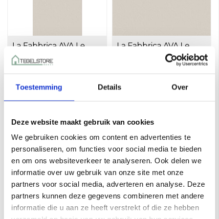
La Fabbrica AVA Le
La Fabbrica AVA Le
Malte 198022 60x120
Malte 198032 80x80
Ivory a 1,44 m²
Ivory a 1,28 m²
€51,00 per M²
€42,00 per M²
Toevoegen aan winkelwagen
Toevoegen aan winkelwagen
Toestemming
Details
Over
Deze website maakt gebruik van cookies
We gebruiken cookies om content en advertenties te
personaliseren, om functies voor social media te bieden
en om ons websiteverkeer te analyseren. Ook delen we
informatie over uw gebruik van onze site met onze
partners voor social media, adverteren en analyse. Deze
partners kunnen deze gegevens combineren met andere
informatie die u aan ze heeft verstrekt of die ze hebben
La Fabbrica AVA Le
La Fabbrica AVA Le
Malte 198016 120x120
Malte 198026 60x120