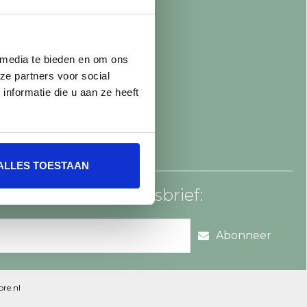
 media te bieden en om ons
ze partners voor social
nformatie die u aan ze heeft
ALLES TOESTAAN
an voor onze nieuwsbrief:
Abonneer
re.nl