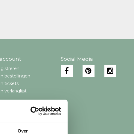
 account
Social Media
gistreren
jn bestellingen
jn tickets
jn verlanglijst
Over