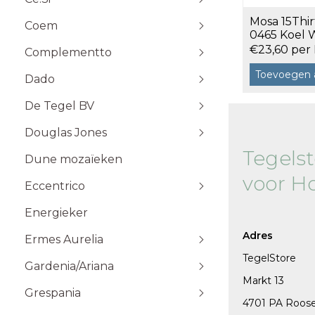
Stone Plak
Mosa 15Thir
Coem
Stone Klik
6x25
0465 Koel W
Toebehoren
m²
10x10
€23,60 per
Complementto
10x30
Toevoegen 
Dado
10x60
Wandtegels 10x10 cm
De Tegel BV
20x20
20x60
Douglas Jones
5x5
Tegels
Dune mozaïeken
5x20
voor H
Eccentrico
15x15
120x120 cm
30x30
120x280 cm
Energieker
Wandtegels 7,5x15 cm vlak
Wandtegels 7,5x15
10x20
60x120 cm
Wandtegels 6x25 cm vlak
Adres
Ermes Aurelia
60x60 cm
TegelStore
Gardenia/Ariana
80x80 cm
Talco
Markt 13
Sabbia
Grespania
4701 PA Roos
Taupe