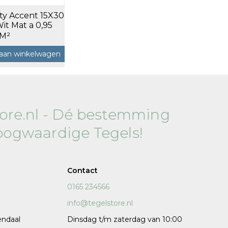
ty Accent 15X30
120x120 cm
it Mat a 0,95
60x120 cm
 M²
7,5x120 cm
aan winkelwagen
Decors
tore.nl - Dé bestemming
oogwaardige Tegels!
 cm facet
Contact
0165 234566
info@tegelstore.nl
endaal
Dinsdag t/m zaterdag van 10:00