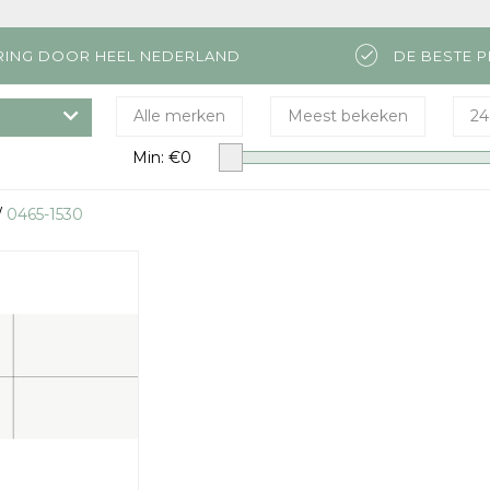
RING DOOR HEEL NEDERLAND
DE BESTE P
Alle merken
Meest bekeken
24
Min: €
0
/
0465-1530