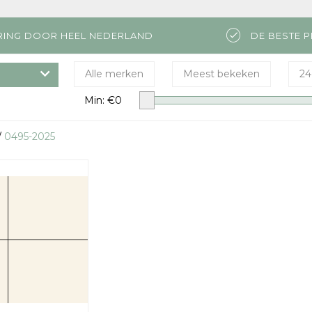
RING DOOR HEEL NEDERLAND
DE BESTE P
Alle merken
Meest bekeken
24
Min: €
0
/
0495-2025