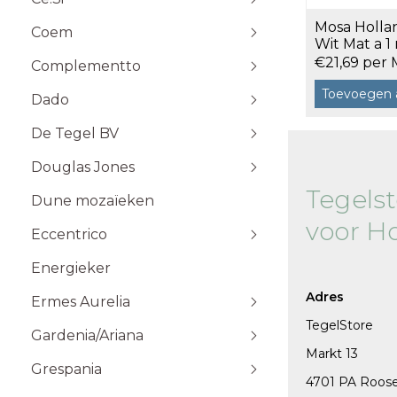
Stone Plak
Mosa Holla
Coem
Stone Klik
6x25
Wit Mat a 1
Toebehoren
10x10
€21,69 per 
Complementto
10x30
Toevoegen 
Dado
10x60
Wandtegels 10x10 cm
De Tegel BV
20x20
20x60
Douglas Jones
5x5
Tegels
Dune mozaïeken
5x20
voor H
Eccentrico
15x15
120x120 cm
30x30
120x280 cm
Energieker
Wandtegels 7,5x15 cm vlak
Wandtegels 7,5x15
10x20
60x120 cm
Wandtegels 6x25 cm vlak
Adres
Ermes Aurelia
60x60 cm
TegelStore
Gardenia/Ariana
80x80 cm
Talco
Markt 13
Sabbia
Grespania
4701 PA Roos
Taupe