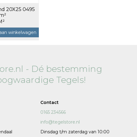
nd 20X25 0495
120x120 cm
 m²
60x120 cm
M²
7,5x120 cm
aan winkelwagen
Decors
tore.nl - Dé bestemming
oogwaardige Tegels!
 cm facet
Contact
0165 234566
info@tegelstore.nl
endaal
Dinsdag t/m zaterdag van 10:00