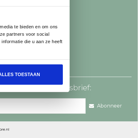
 media te bieden en om ons
ze partners voor social
nformatie die u aan ze heeft
ALLES TOESTAAN
an voor onze nieuwsbrief:
Abonneer
re.nl