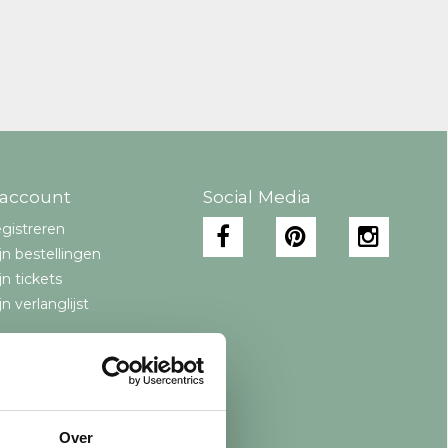
 account
Social Media
gistreren
jn bestellingen
jn tickets
jn verlanglijst
Over