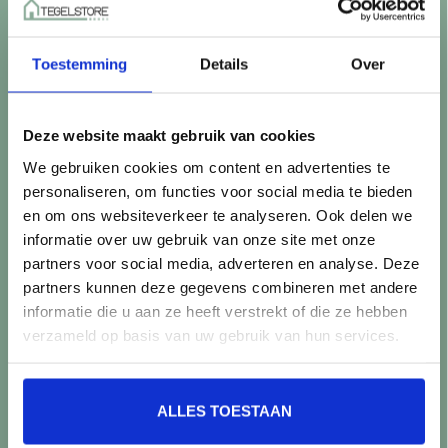
Betaalmethoden
Retourneren
Toestemming
Details
Over
Controle vóór verwerking
Snijverlies
Batch, kaliber & kleurnuances
Deze website maakt gebruik van cookies
Garantie & klachten
We gebruiken cookies om content en advertenties te
Mix & Match
personaliseren, om functies voor social media te bieden
Klantenservice
en om ons websiteverkeer te analyseren. Ook delen we
Veelgestelde vragen
informatie over uw gebruik van onze site met onze
Over TegelStore.nl
partners voor social media, adverteren en analyse. Deze
Contact
partners kunnen deze gegevens combineren met andere
Algemene voorwaarden
informatie die u aan ze heeft verstrekt of die ze hebben
Privacy Policy
verzameld op basis van uw gebruik van hun services.
Producten
ALLES TOESTAAN
Alle producten
Nieuwe producten