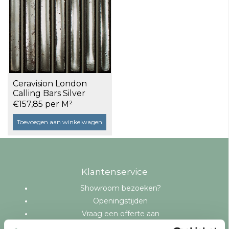
Ceravision London
Calling Bars Silver
11,6x11,6 a 0,4 m²
€157,85 per M²
Toevoegen aan winkelwagen
Klantenservice
Showroom bezoeken?
Openingstijden
Vraag een offerte aan
Levering en bezorging