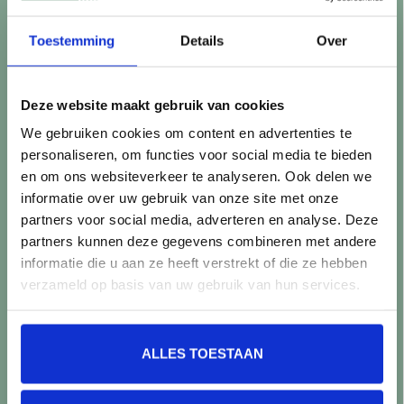
Retourneren
Controle vóór verwerking
Toestemming
Details
Over
Snijverlies
Batch, kaliber & kleurnuances
Garantie & klachten
Deze website maakt gebruik van cookies
Mix & Match
We gebruiken cookies om content en advertenties te
Klantenservice
personaliseren, om functies voor social media te bieden
Veelgestelde vragen
en om ons websiteverkeer te analyseren. Ook delen we
Over TegelStore.nl
informatie over uw gebruik van onze site met onze
Contact
partners voor social media, adverteren en analyse. Deze
Algemene voorwaarden
partners kunnen deze gegevens combineren met andere
Privacy Policy
informatie die u aan ze heeft verstrekt of die ze hebben
verzameld op basis van uw gebruik van hun services.
Producten
Alle producten
ALLES TOESTAAN
Nieuwe producten
Aanbiedingen