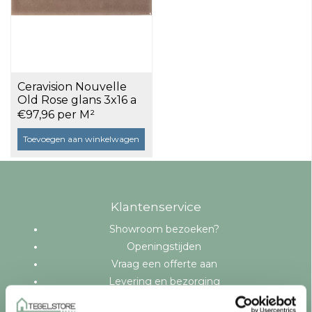
Ceravision Nouvelle
Old Rose glans 3x16 a
0,461 m²
€97,96 per M²
Toevoegen aan winkelwagen
Klantenservice
Showroom bezoeken?
Openingstijden
Vraag een offerte aan
Levering en bezorging
Betaalmethoden