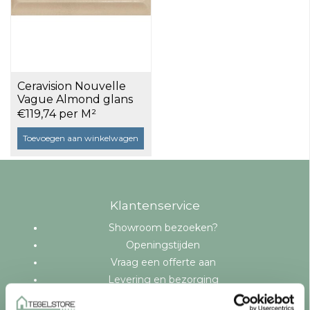
Ceravision Nouvelle
Vague Almond glans
3x16 a 0,302 m²
€119,74 per M²
Toevoegen aan winkelwagen
Klantenservice
Showroom bezoeken?
Openingstijden
Vraag een offerte aan
Levering en bezorging
Betaalmethoden