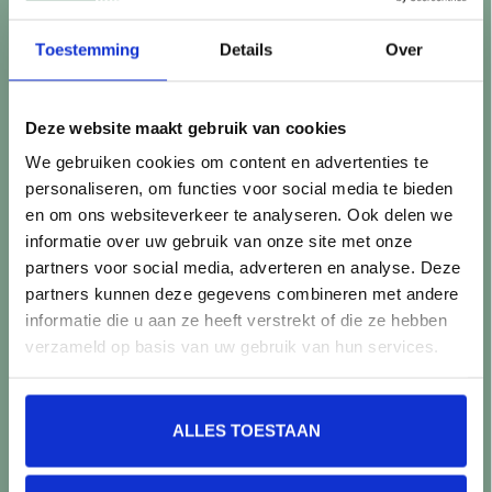
Retourneren
Controle vóór verwerking
Toestemming
Details
Over
Snijverlies
Batch, kaliber & kleurnuances
Garantie & klachten
Deze website maakt gebruik van cookies
Mix & Match
We gebruiken cookies om content en advertenties te
Klantenservice
personaliseren, om functies voor social media te bieden
Veelgestelde vragen
en om ons websiteverkeer te analyseren. Ook delen we
Over TegelStore.nl
informatie over uw gebruik van onze site met onze
Contact
partners voor social media, adverteren en analyse. Deze
Algemene voorwaarden
partners kunnen deze gegevens combineren met andere
Privacy Policy
informatie die u aan ze heeft verstrekt of die ze hebben
verzameld op basis van uw gebruik van hun services.
Producten
Alle producten
ALLES TOESTAAN
Nieuwe producten
Aanbiedingen