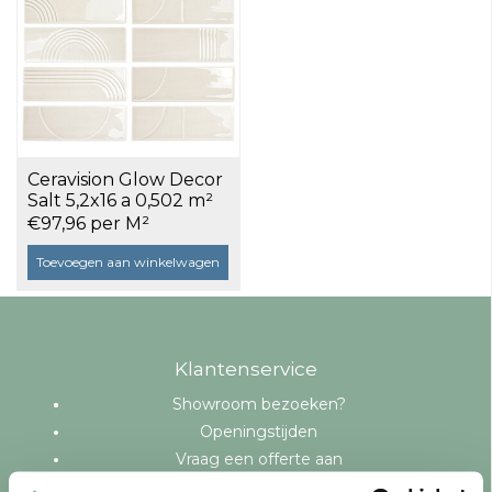
Ceravision Glow Decor
Salt 5,2x16 a 0,502 m²
€97,96 per M²
Toevoegen aan winkelwagen
Klantenservice
Showroom bezoeken?
Openingstijden
Vraag een offerte aan
Levering en bezorging