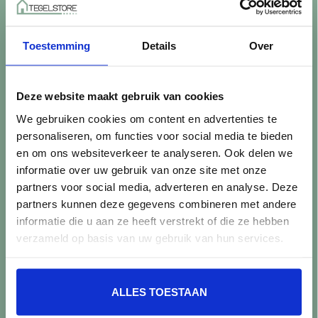
Betaalmethoden
Retourneren
Toestemming
Details
Over
Controle vóór verwerking
Snijverlies
Batch, kaliber & kleurnuances
Deze website maakt gebruik van cookies
Garantie & klachten
We gebruiken cookies om content en advertenties te
Mix & Match
personaliseren, om functies voor social media te bieden
Klantenservice
en om ons websiteverkeer te analyseren. Ook delen we
Veelgestelde vragen
informatie over uw gebruik van onze site met onze
Over TegelStore.nl
partners voor social media, adverteren en analyse. Deze
Contact
partners kunnen deze gegevens combineren met andere
Algemene voorwaarden
informatie die u aan ze heeft verstrekt of die ze hebben
Privacy Policy
verzameld op basis van uw gebruik van hun services.
Producten
ALLES TOESTAAN
Alle producten
Nieuwe producten