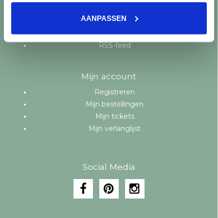
Aanbiedingen
AANPASSEN
Merken
Tags
RSS-feed
Mijn account
Registreren
Mijn bestellingen
Mijn tickets
Mijn verlanglijst
Social Media