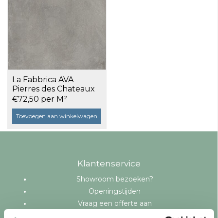
La Fabbrica AVA
Pierres des Chateaux
OUTDOOR 158071
€72,50 per M²
100x100x2 Cheverny a
1 m²
Toevoegen aan winkelwagen
Klantenservice
Showroom bezoeken?
Openingstijden
Vraag een offerte aan
Levering en bezorging