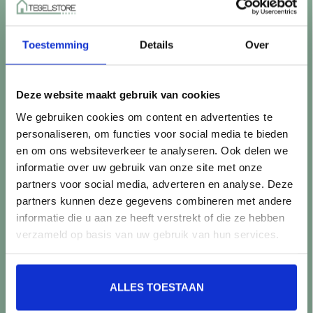
Betaalmethoden
Retourneren
Toestemming
Details
Over
Controle vóór verwerking
Snijverlies
Batch, kaliber & kleurnuances
Deze website maakt gebruik van cookies
Garantie & klachten
We gebruiken cookies om content en advertenties te
Mix & Match
personaliseren, om functies voor social media te bieden
Klantenservice
en om ons websiteverkeer te analyseren. Ook delen we
Veelgestelde vragen
informatie over uw gebruik van onze site met onze
Over TegelStore.nl
partners voor social media, adverteren en analyse. Deze
Contact
partners kunnen deze gegevens combineren met andere
Algemene voorwaarden
informatie die u aan ze heeft verstrekt of die ze hebben
Privacy Policy
verzameld op basis van uw gebruik van hun services.
Producten
ALLES TOESTAAN
Alle producten
Nieuwe producten