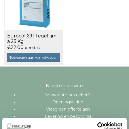
Eurocol 691 Tegellijm
a 25 Kg
€22,00
per stuk
Toevoegen aan winkelwagen
Klantenservice
Showroom bezoeken?
Openingstijden
Vraag een offerte aan
Levering en bezorging
Betaalmethoden