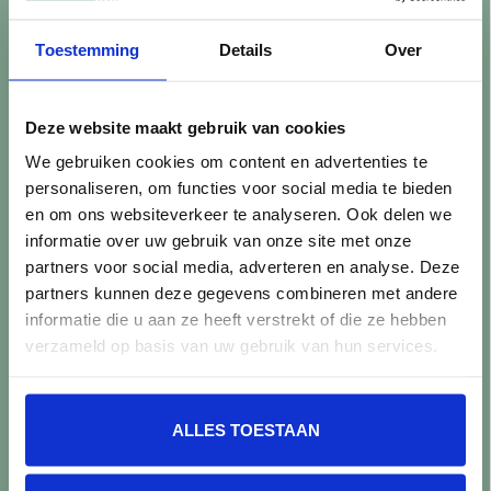
Retourneren
Controle vóór verwerking
Toestemming
Details
Over
Snijverlies
Batch, kaliber & kleurnuances
Garantie & klachten
Deze website maakt gebruik van cookies
Mix & Match
We gebruiken cookies om content en advertenties te
Klantenservice
personaliseren, om functies voor social media te bieden
Veelgestelde vragen
en om ons websiteverkeer te analyseren. Ook delen we
Over TegelStore.nl
informatie over uw gebruik van onze site met onze
Contact
partners voor social media, adverteren en analyse. Deze
Algemene voorwaarden
partners kunnen deze gegevens combineren met andere
Privacy Policy
informatie die u aan ze heeft verstrekt of die ze hebben
verzameld op basis van uw gebruik van hun services.
Producten
Alle producten
ALLES TOESTAAN
Nieuwe producten
Aanbiedingen