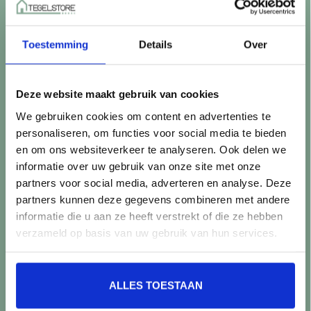
Betaalmethoden
Retourneren
Toestemming
Details
Over
Controle vóór verwerking
Snijverlies
Batch, kaliber & kleurnuances
Deze website maakt gebruik van cookies
Garantie & klachten
We gebruiken cookies om content en advertenties te
Mix & Match
personaliseren, om functies voor social media te bieden
Klantenservice
en om ons websiteverkeer te analyseren. Ook delen we
Veelgestelde vragen
informatie over uw gebruik van onze site met onze
Over TegelStore.nl
partners voor social media, adverteren en analyse. Deze
Contact
partners kunnen deze gegevens combineren met andere
Algemene voorwaarden
informatie die u aan ze heeft verstrekt of die ze hebben
Privacy Policy
verzameld op basis van uw gebruik van hun services.
Producten
ALLES TOESTAAN
Alle producten
Nieuwe producten