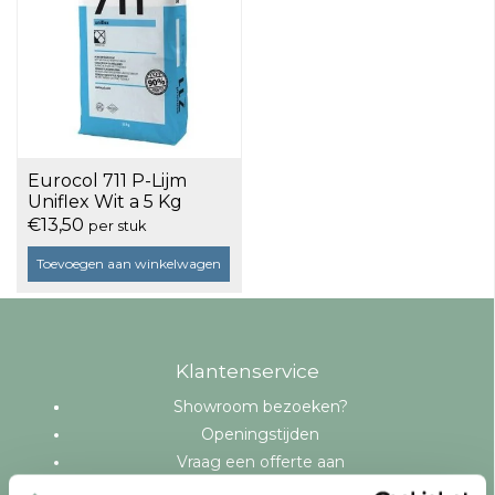
Eurocol 711 P-Lijm
Uniflex Wit a 5 Kg
€13,50
per stuk
Toevoegen aan winkelwagen
Klantenservice
Showroom bezoeken?
Openingstijden
Vraag een offerte aan
Levering en bezorging