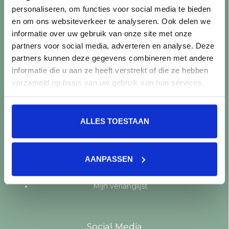
personaliseren, om functies voor social media te bieden
Producten
en om ons websiteverkeer te analyseren. Ook delen we
informatie over uw gebruik van onze site met onze
Alle producten
partners voor social media, adverteren en analyse. Deze
Nieuwe producten
partners kunnen deze gegevens combineren met andere
Aanbiedingen
informatie die u aan ze heeft verstrekt of die ze hebben
Merken
verzameld op basis van uw gebruik van hun services.
Tags
RSS-feed
ALLES TOESTAAN
Mijn account
Registreren
AANPASSEN
Mijn bestellingen
Mijn tickets
Mijn verlanglijst
Social Media