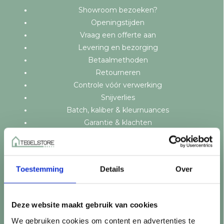
Showroom bezoeken?
Openingstijden
Vraag een offerte aan
Levering en bezorging
Betaalmethoden
Retourneren
Controle vóór verwerking
Snijverlies
Batch, kaliber & kleurnuances
Garantie & klachten
Mix & Match
Klantenservice
Veelgestelde vragen
Toestemming
Details
Over
Over TegelStore.nl
Contact
Algemene voorwaarden
Deze website maakt gebruik van cookies
Privacy Policy
We gebruiken cookies om content en advertenties te