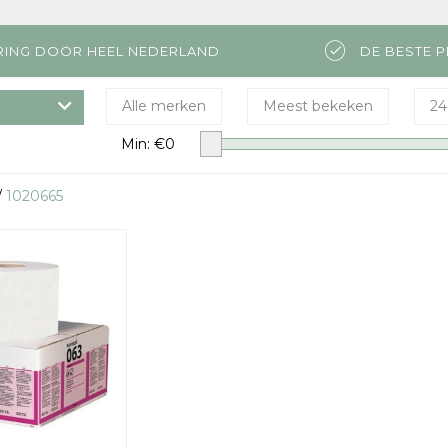
RING DOOR HEEL NEDERLAND
DE BESTE P
Alle merken
Meest bekeken
24
Min: €
0
/
1020665