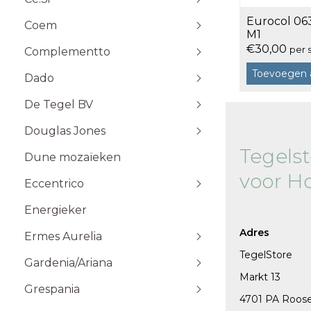
Stone Plak
Eurocol 06
Coem
Stone Klik
6x25
M1
Toebehoren
10x10
€30,00
per 
Complementto
10x30
Toevoegen 
Dado
10x60
Wandtegels 10x10 cm
De Tegel BV
20x20
20x60
Douglas Jones
5x5
Tegels
Dune mozaïeken
5x20
voor H
Eccentrico
15x15
120x120 cm
30x30
120x280 cm
Energieker
Wandtegels 7,5x15 cm vlak
Wandtegels 7,5x15
10x20
60x120 cm
Wandtegels 6x25 cm vlak
Adres
Ermes Aurelia
60x60 cm
TegelStore
Gardenia/Ariana
80x80 cm
Talco
Markt 13
Sabbia
Grespania
4701 PA Roos
Taupe