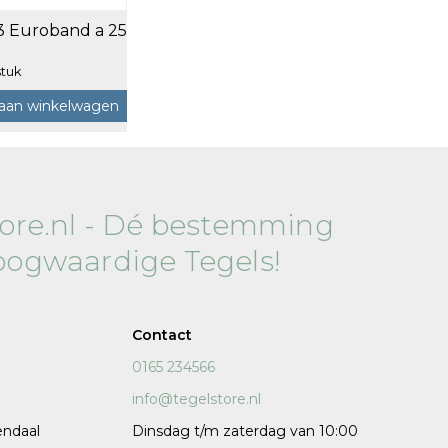
3 Euroband a 25
120x120 cm
60x120 cm
stuk
7,5x120 cm
aan winkelwagen
Decors
tore.nl - Dé bestemming
oogwaardige Tegels!
 cm facet
Contact
0165 234566
info@tegelstore.nl
endaal
Dinsdag t/m zaterdag van 10:00