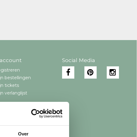
 account
Social Media
gistreren
jn bestellingen
jn tickets
jn verlanglijst
Over