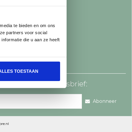
 media te bieden en om ons
ze partners voor social
nformatie die u aan ze heeft
ALLES TOESTAAN
an voor onze nieuwsbrief:
Abonneer
re.nl