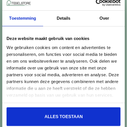
Betaalmethoden
Retourneren
Toestemming
Details
Over
Controle vóór verwerking
Snijverlies
Batch, kaliber & kleurnuances
Deze website maakt gebruik van cookies
Garantie & klachten
We gebruiken cookies om content en advertenties te
Mix & Match
personaliseren, om functies voor social media te bieden
Klantenservice
en om ons websiteverkeer te analyseren. Ook delen we
Veelgestelde vragen
informatie over uw gebruik van onze site met onze
Over TegelStore.nl
partners voor social media, adverteren en analyse. Deze
Contact
partners kunnen deze gegevens combineren met andere
Algemene voorwaarden
informatie die u aan ze heeft verstrekt of die ze hebben
Privacy Policy
verzameld op basis van uw gebruik van hun services.
Producten
ALLES TOESTAAN
Alle producten
Nieuwe producten