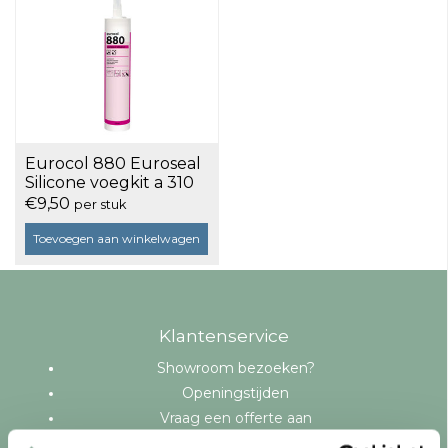
Eurocol 880 Euroseal
Silicone voegkit a 310
ml
€9,50
per stuk
Toevoegen aan winkelwagen
Klantenservice
Showroom bezoeken?
Openingstijden
Vraag een offerte aan
Levering en bezorging