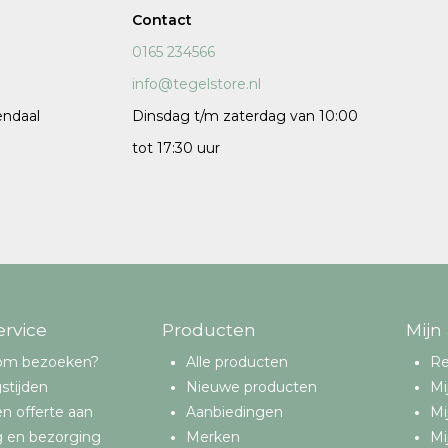
Contact
120x120 cm
0165 234566
60x120 cm
info@tegelstore.nl
7,5x120 cm
endaal
Dinsdag t/m zaterdag van 10:00
Decors
tot 17:30 uur
 cm facet
ervice
Producten
Mijn
om bezoeken?
Alle producten
Re
stijden
Nieuwe producten
Mi
n offerte aan
Aanbiedingen
Mi
g en bezorging
Merken
Mi