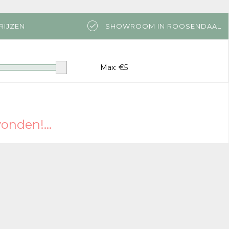
RIJZEN
SHOWROOM IN ROOSENDAAL
Max: €
5
nden!...