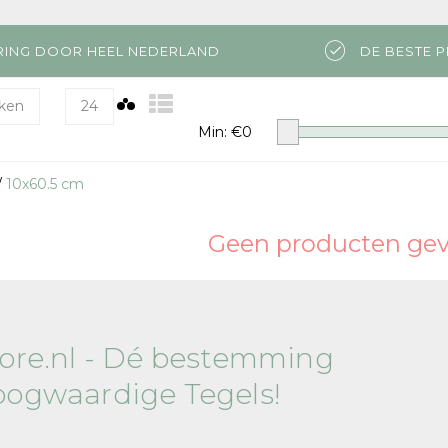
RING DOOR HEEL NEDERLAND
DE BESTE P
ken
24
Min: €
0
/
10x60.5 cm
Geen producten gevo
tore.nl - Dé bestemming
oogwaardige Tegels!