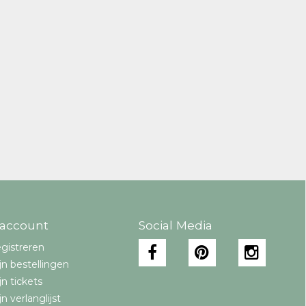
 account
Social Media
gistreren
jn bestellingen
jn tickets
jn verlanglijst