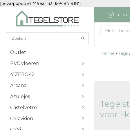
[powr-popup id="49eaf133_1594841918"]
LEVE
Results found
(0)
Meest beke
BEKIJK ALLE RESULTATEN
Outlet
Home
/
Tags
PVC vloeren
GA TERUG
41ZERO42
Attico
Visgraat Plak
Futuro
Visgraat Klik
Arcana
Monastro
Kingsize Plak
Azulejos
Palazzo
Excellent Plak
Tegels
Castelvetro
Excellent Klik
Carrara
voor H
Solid Plak
Travertino
Ceravision
Solid Klik
Lava
Ce.Si