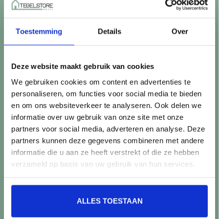
Betaalmethoden
Retourneren
Toestemming
Details
Over
Controle vóór verwerking
Snijverlies
Batch, kaliber & kleurnuances
Deze website maakt gebruik van cookies
Garantie & klachten
We gebruiken cookies om content en advertenties te
Mix & Match
personaliseren, om functies voor social media te bieden
Klantenservice
en om ons websiteverkeer te analyseren. Ook delen we
Veelgestelde vragen
informatie over uw gebruik van onze site met onze
Over TegelStore.nl
partners voor social media, adverteren en analyse. Deze
Contact
partners kunnen deze gegevens combineren met andere
Algemene voorwaarden
informatie die u aan ze heeft verstrekt of die ze hebben
Privacy Policy
verzameld op basis van uw gebruik van hun services.
Producten
ALLES TOESTAAN
Alle producten
Nieuwe producten