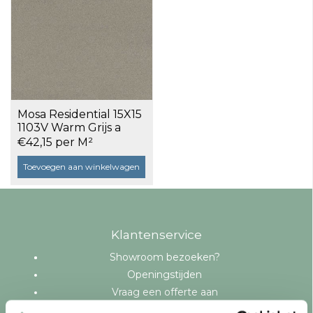
Mosa Residential 15X15
1103V Warm Grijs a
0,74 m²
€42,15 per M²
Toevoegen aan winkelwagen
Klantenservice
Showroom bezoeken?
Openingstijden
Vraag een offerte aan
Levering en bezorging