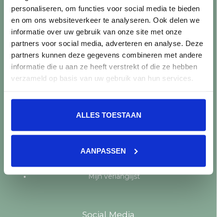
personaliseren, om functies voor social media te bieden
Producten
en om ons websiteverkeer te analyseren. Ook delen we
informatie over uw gebruik van onze site met onze
Alle producten
partners voor social media, adverteren en analyse. Deze
Nieuwe producten
partners kunnen deze gegevens combineren met andere
Aanbiedingen
informatie die u aan ze heeft verstrekt of die ze hebben
Merken
verzameld op basis van uw gebruik van hun services.
Tags
RSS-feed
ALLES TOESTAAN
Mijn account
Registreren
AANPASSEN
Mijn bestellingen
Mijn tickets
Mijn verlanglijst
Social Media