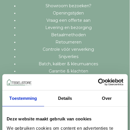
Showroom bezoeken?
Openingstijden
Vraag een offerte aan
Levering en bezorging
Betaalmethoden
Retourneren
Controle vóór verwerking
Snijverlies
Batch, kaliber & kleurnuances
Garantie & klachten
Mix & Match
Klantenservice
Veelgestelde vragen
Toestemming
Details
Over
Over TegelStore.nl
Contact
Algemene voorwaarden
Deze website maakt gebruik van cookies
Privacy Policy
We gebruiken cookies om content en advertenties te