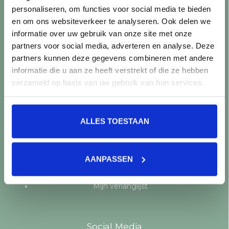
personaliseren, om functies voor social media te bieden
Producten
en om ons websiteverkeer te analyseren. Ook delen we
informatie over uw gebruik van onze site met onze
Alle producten
partners voor social media, adverteren en analyse. Deze
Nieuwe producten
partners kunnen deze gegevens combineren met andere
Aanbiedingen
informatie die u aan ze heeft verstrekt of die ze hebben
Merken
verzameld op basis van uw gebruik van hun services.
Tags
RSS-feed
ALLES TOESTAAN
Mijn account
Registreren
AANPASSEN
Mijn bestellingen
Mijn tickets
Mijn verlanglijst
Social Media