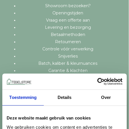
Showroom bezoeken?
Openingstijden
Vraag een offerte aan
Levering en bezorging
Betaalmethoden
Retourneren
Controle vóór verwerking
Snijverlies
Batch, kaliber & kleurnuances
Garantie & klachten
Mix & Match
Klantenservice
Veelgestelde vragen
Toestemming
Details
Over
Over TegelStore.nl
Contact
Algemene voorwaarden
Deze website maakt gebruik van cookies
Privacy Policy
We gebruiken cookies om content en advertenties te