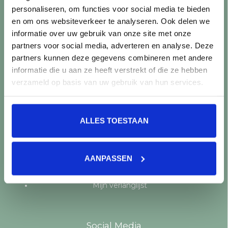
personaliseren, om functies voor social media te bieden
Producten
en om ons websiteverkeer te analyseren. Ook delen we
informatie over uw gebruik van onze site met onze
Alle producten
partners voor social media, adverteren en analyse. Deze
Nieuwe producten
partners kunnen deze gegevens combineren met andere
Aanbiedingen
informatie die u aan ze heeft verstrekt of die ze hebben
Merken
verzameld op basis van uw gebruik van hun services.
Tags
RSS-feed
ALLES TOESTAAN
Mijn account
Registreren
AANPASSEN
Mijn bestellingen
Mijn tickets
Mijn verlanglijst
Social Media