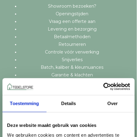
Showroom bezoeken?
Openingstijden
Vraag een offerte aan
Levering en bezorging
Betaalmethoden
Retourneren
Controle vóór verwerking
Snijverlies
Batch, kaliber & kleurnuances
Garantie & klachten
Mix & Match
Klantenservice
Veelgestelde vragen
Toestemming
Details
Over
Over TegelStore.nl
Contact
Algemene voorwaarden
Deze website maakt gebruik van cookies
Privacy Policy
We gebruiken cookies om content en advertenties te