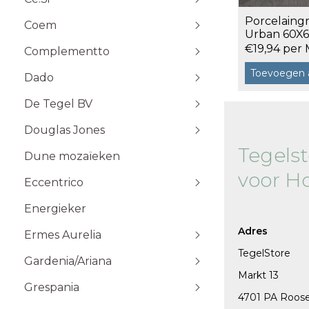
Stone Plak
Porcelaing
Coem
Stone Klik
6x25
Urban 60X6
Toebehoren
10x10
€19,94 per 
Complementto
10x30
Toevoegen 
Dado
10x60
Wandtegels 10x10 cm
De Tegel BV
20x20
20x60
Douglas Jones
5x5
Tegels
Dune mozaïeken
5x20
voor H
Eccentrico
15x15
120x120 cm
30x30
120x280 cm
Energieker
Wandtegels 7,5x15 cm vlak
Wandtegels 7,5x15
10x20
60x120 cm
Wandtegels 6x25 cm vlak
Adres
Ermes Aurelia
60x60 cm
TegelStore
Gardenia/Ariana
80x80 cm
Talco
Markt 13
Sabbia
Grespania
4701 PA Roos
Taupe