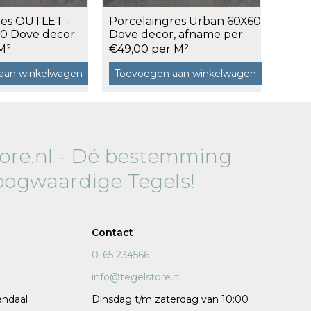
res OUTLET -
Porcelaingres Urban 60X60
120x120 cm
0 Dove decor
Dove decor, afname per
1,44 m²
60x120 cm
M²
€49,00 per M²
7,5x120 cm
aan winkelwagen
Toevoegen aan winkelwagen
Decors
tore.nl - Dé bestemming
oogwaardige Tegels!
 cm facet
Contact
0165 234566
info@tegelstore.nl
endaal
Dinsdag t/m zaterdag van 10:00