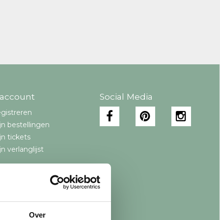
 account
Social Media
gistreren
jn bestellingen
jn tickets
jn verlanglijst
Over