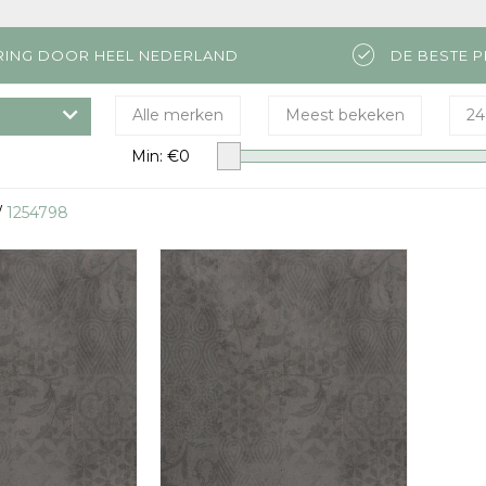
RING DOOR HEEL NEDERLAND
DE BESTE P
Alle merken
Meest bekeken
24
Min: €
0
/
1254798