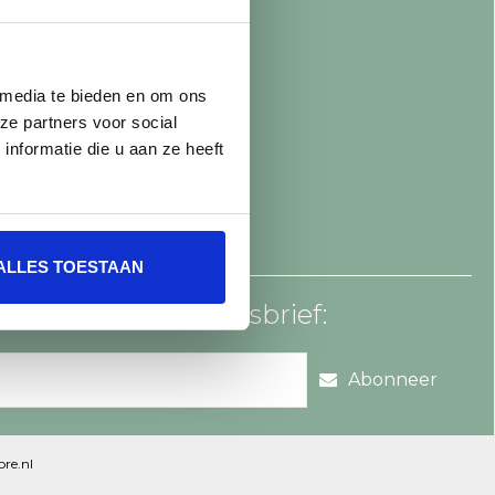
 media te bieden en om ons
ze partners voor social
nformatie die u aan ze heeft
ALLES TOESTAAN
an voor onze nieuwsbrief:
Abonneer
re.nl