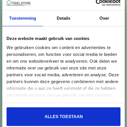
Betaalmethoden
Retourneren
Toestemming
Details
Over
Controle vóór verwerking
Snijverlies
Batch, kaliber & kleurnuances
Deze website maakt gebruik van cookies
Garantie & klachten
We gebruiken cookies om content en advertenties te
Mix & Match
personaliseren, om functies voor social media te bieden
Klantenservice
en om ons websiteverkeer te analyseren. Ook delen we
Veelgestelde vragen
informatie over uw gebruik van onze site met onze
Over TegelStore.nl
partners voor social media, adverteren en analyse. Deze
Contact
partners kunnen deze gegevens combineren met andere
Algemene voorwaarden
informatie die u aan ze heeft verstrekt of die ze hebben
Privacy Policy
verzameld op basis van uw gebruik van hun services.
Producten
ALLES TOESTAAN
Alle producten
Nieuwe producten