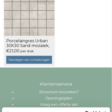
Porcelaingres Urban
30X30 Sand mozaïek,
afname per 11 stuks
€21,00
per stuk
Toevoegen aan winkelwagen
Klantenservice
Showroom bezoeken?
Openingstijden
Vraag een offerte aan
Levering en bezorging