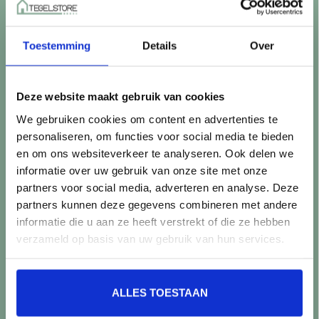
Betaalmethoden
Retourneren
Toestemming
Details
Over
Controle vóór verwerking
Snijverlies
Batch, kaliber & kleurnuances
Deze website maakt gebruik van cookies
Garantie & klachten
We gebruiken cookies om content en advertenties te
Mix & Match
personaliseren, om functies voor social media te bieden
Klantenservice
en om ons websiteverkeer te analyseren. Ook delen we
Veelgestelde vragen
informatie over uw gebruik van onze site met onze
Over TegelStore.nl
partners voor social media, adverteren en analyse. Deze
Contact
partners kunnen deze gegevens combineren met andere
Algemene voorwaarden
informatie die u aan ze heeft verstrekt of die ze hebben
Privacy Policy
verzameld op basis van uw gebruik van hun services.
Producten
ALLES TOESTAAN
Alle producten
Nieuwe producten