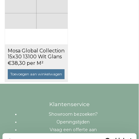
Mosa Global Collection
15x30 13100 Wit Glans
a 0,95 m²
€38,30 per M²
Toevoegen aan winkelwagen
Klantenservice
Showroom bezoeken?
Openingstijden
Vraag een offerte aan
Levering en bezorging