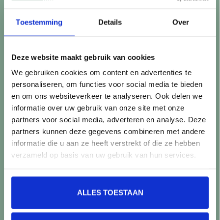
Retourneren
Controle vóór verwerking
Toestemming
Details
Over
Snijverlies
Batch, kaliber & kleurnuances
Garantie & klachten
Deze website maakt gebruik van cookies
Mix & Match
We gebruiken cookies om content en advertenties te
Klantenservice
personaliseren, om functies voor social media te bieden
Veelgestelde vragen
en om ons websiteverkeer te analyseren. Ook delen we
Over TegelStore.nl
informatie over uw gebruik van onze site met onze
Contact
partners voor social media, adverteren en analyse. Deze
Algemene voorwaarden
partners kunnen deze gegevens combineren met andere
Privacy Policy
informatie die u aan ze heeft verstrekt of die ze hebben
verzameld op basis van uw gebruik van hun services.
Producten
Alle producten
ALLES TOESTAAN
Nieuwe producten
Aanbiedingen