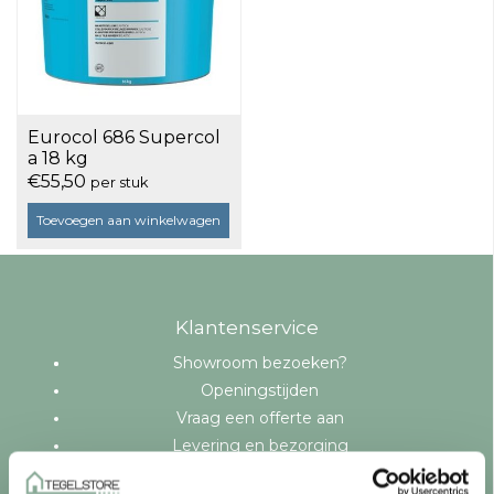
Eurocol 686 Supercol
a 18 kg
€55,50
per stuk
Toevoegen aan winkelwagen
Klantenservice
Showroom bezoeken?
Openingstijden
Vraag een offerte aan
Levering en bezorging
Betaalmethoden