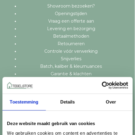
Showroom bezoeken?
Openingstijden
Vraag een offerte aan
Levering en bezorging
Betaalmethoden
Retourneren
Controle vóór verwerking
Snijverlies
Batch, kaliber & kleurnuances
Garantie & klachten
Mix & Match
Klantenservice
Veelgestelde vragen
Toestemming
Details
Over
Over TegelStore.nl
Contact
Algemene voorwaarden
Deze website maakt gebruik van cookies
Privacy Policy
We gebruiken cookies om content en advertenties te