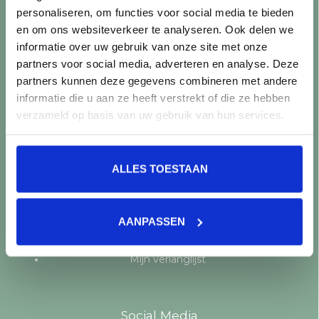
personaliseren, om functies voor social media te bieden
Producten
en om ons websiteverkeer te analyseren. Ook delen we
informatie over uw gebruik van onze site met onze
Alle producten
partners voor social media, adverteren en analyse. Deze
Nieuwe producten
partners kunnen deze gegevens combineren met andere
Aanbiedingen
informatie die u aan ze heeft verstrekt of die ze hebben
Merken
verzameld op basis van uw gebruik van hun services.
Tags
RSS-feed
ALLES TOESTAAN
Mijn account
Registreren
AANPASSEN
Mijn bestellingen
Mijn tickets
Mijn verlanglijst
Social Media