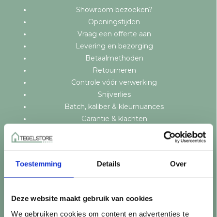
Showroom bezoeken?
Openingstijden
Vraag een offerte aan
Levering en bezorging
Betaalmethoden
Retourneren
Controle vóór verwerking
Snijverlies
Batch, kaliber & kleurnuances
Garantie & klachten
Mix & Match
Klantenservice
Veelgestelde vragen
Toestemming
Details
Over
Over TegelStore.nl
Contact
Algemene voorwaarden
Deze website maakt gebruik van cookies
Privacy Policy
We gebruiken cookies om content en advertenties te