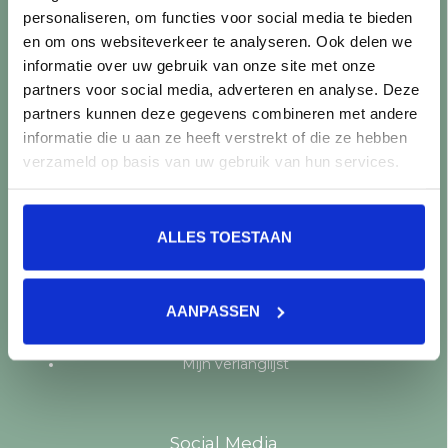
personaliseren, om functies voor social media te bieden
Producten
en om ons websiteverkeer te analyseren. Ook delen we
informatie over uw gebruik van onze site met onze
Alle producten
partners voor social media, adverteren en analyse. Deze
Nieuwe producten
partners kunnen deze gegevens combineren met andere
Aanbiedingen
informatie die u aan ze heeft verstrekt of die ze hebben
Merken
verzameld op basis van uw gebruik van hun services.
Tags
RSS-feed
ALLES TOESTAAN
Mijn account
Registreren
AANPASSEN
Mijn bestellingen
Mijn tickets
Mijn verlanglijst
Social Media