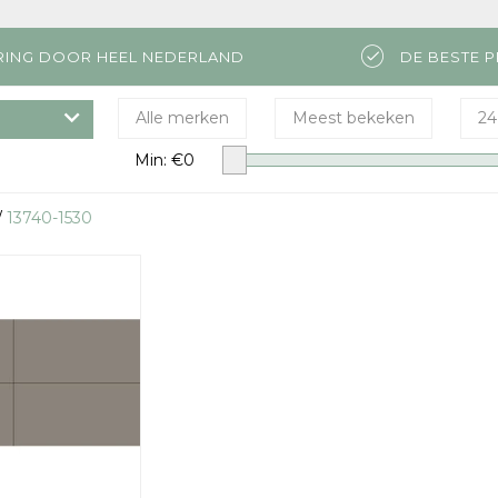
RING DOOR HEEL NEDERLAND
DE BESTE P
Alle merken
Meest bekeken
24
Min: €
0
/
13740-1530