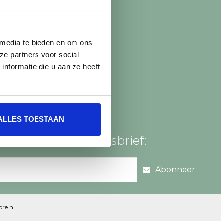
 media te bieden en om ons
ze partners voor social
nformatie die u aan ze heeft
ALLES TOESTAAN
an voor onze nieuwsbrief:
Abonneer
re.nl