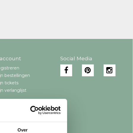
 account
Social Media
gistreren
jn bestellingen
jn tickets
jn verlanglijst
Over