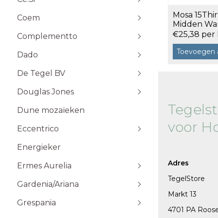
Stone Plak
Mosa 15Thir
Coem
Stone Klik
6x25
Midden Warm
Toebehoren
m²
10x10
€25,38 per
Complementto
10x30
Toevoegen 
Dado
10x60
Wandtegels 10x10 cm
De Tegel BV
20x20
20x60
Douglas Jones
5x5
Tegels
Dune mozaïeken
5x20
voor H
Eccentrico
15x15
120x120 cm
30x30
120x280 cm
Energieker
Wandtegels 7,5x15 cm vlak
Wandtegels 7,5x15
10x20
60x120 cm
Wandtegels 6x25 cm vlak
Adres
Ermes Aurelia
60x60 cm
TegelStore
Gardenia/Ariana
80x80 cm
Talco
Markt 13
Sabbia
Grespania
4701 PA Roos
Taupe