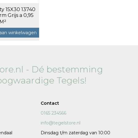
ty 15X30 13740
120x120 cm
 Grijs a 0,95
60x120 cm
 M²
7,5x120 cm
aan winkelwagen
Decors
tore.nl - Dé bestemming
oogwaardige Tegels!
 cm facet
Contact
0165 234566
info@tegelstore.nl
endaal
Dinsdag t/m zaterdag van 10:00