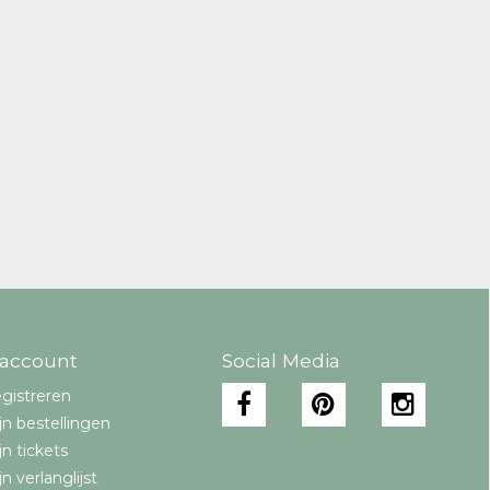
 account
Social Media
gistreren
jn bestellingen
jn tickets
jn verlanglijst