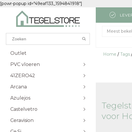
[powr-popup id="49eaf133_1594841918"]
LEVE
Results found
(0)
Meest beke
BEKIJK ALLE RESULTATEN
Outlet
Home
/
Tags
PVC vloeren
GA TERUG
41ZERO42
Attico
Visgraat Plak
Futuro
Visgraat Klik
Arcana
Monastro
Kingsize Plak
Azulejos
Palazzo
Excellent Plak
Tegels
Castelvetro
Excellent Klik
Carrara
voor H
Solid Plak
Travertino
Ceravision
Solid Klik
Lava
Ce.Si