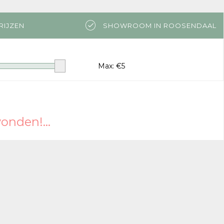
RIJZEN
SHOWROOM IN ROOSENDAAL
Max: €
5
nden!...