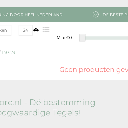
RING DOOR HEEL NEDERLAND
DE BESTE P
ken
24
Min: €
0
/
140123
Geen producten gevo
tore.nl - Dé bestemming
oogwaardige Tegels!