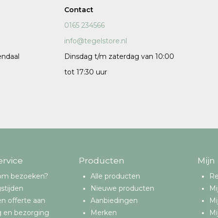
Contact
120x120 cm
0165 234566
60x120 cm
info@tegelstore.nl
7,5x120 cm
endaal
Dinsdag t/m zaterdag van 10:00
Decors
tot 17:30 uur
 cm facet
ervice
Producten
Mijn
om bezoeken?
Alle producten
Re
stijden
Nieuwe producten
Mi
n offerte aan
Aanbiedingen
Mi
g en bezorging
Merken
Mi