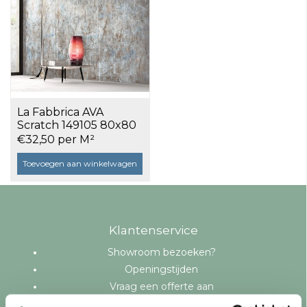
La Fabbrica AVA
Scratch 149105 80x80
Light Graffiti a 1,92 m²
€32,50 per M²
Toevoegen aan winkelwagen
Klantenservice
Showroom bezoeken?
Openingstijden
Vraag een offerte aan
Levering en bezorging