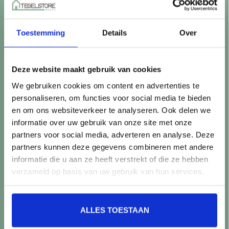
Betaalmethoden
Retourneren
Toestemming
Details
Over
Controle vóór verwerking
Snijverlies
Batch, kaliber & kleurnuances
Deze website maakt gebruik van cookies
Garantie & klachten
We gebruiken cookies om content en advertenties te
Mix & Match
personaliseren, om functies voor social media te bieden
Klantenservice
en om ons websiteverkeer te analyseren. Ook delen we
Veelgestelde vragen
informatie over uw gebruik van onze site met onze
Over TegelStore.nl
partners voor social media, adverteren en analyse. Deze
Contact
partners kunnen deze gegevens combineren met andere
Algemene voorwaarden
informatie die u aan ze heeft verstrekt of die ze hebben
Privacy Policy
verzameld op basis van uw gebruik van hun services.
Producten
ALLES TOESTAAN
Alle producten
Nieuwe producten