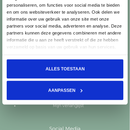
personaliseren, om functies voor social media te bieden
Producten
en om ons websiteverkeer te analyseren. Ook delen we
informatie over uw gebruik van onze site met onze
Alle producten
partners voor social media, adverteren en analyse. Deze
Nieuwe producten
partners kunnen deze gegevens combineren met andere
Aanbiedingen
informatie die u aan ze heeft verstrekt of die ze hebben
Merken
verzameld op basis van uw gebruik van hun services.
Tags
RSS-feed
ALLES TOESTAAN
Mijn account
Registreren
AANPASSEN
Mijn bestellingen
Mijn tickets
Mijn verlanglijst
Social Media