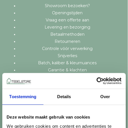
Showroom bezoeken?
Openingstijden
Vraag een offerte aan
Levering en bezorging
Betaalmethoden
Retourneren
Controle vóór verwerking
Snijverlies
Batch, kaliber & kleurnuances
Garantie & klachten
Mix & Match
Klantenservice
Veelgestelde vragen
Toestemming
Details
Over
Over TegelStore.nl
Contact
Algemene voorwaarden
Deze website maakt gebruik van cookies
Privacy Policy
We gebruiken cookies om content en advertenties te