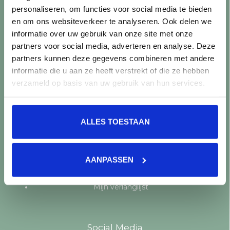
personaliseren, om functies voor social media te bieden
Producten
en om ons websiteverkeer te analyseren. Ook delen we
informatie over uw gebruik van onze site met onze
Alle producten
partners voor social media, adverteren en analyse. Deze
Nieuwe producten
partners kunnen deze gegevens combineren met andere
Aanbiedingen
informatie die u aan ze heeft verstrekt of die ze hebben
Merken
verzameld op basis van uw gebruik van hun services.
Tags
RSS-feed
ALLES TOESTAAN
Mijn account
Registreren
AANPASSEN
Mijn bestellingen
Mijn tickets
Mijn verlanglijst
Social Media