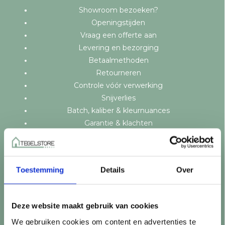
Showroom bezoeken?
Openingstijden
Vraag een offerte aan
Levering en bezorging
Betaalmethoden
Retourneren
Controle vóór verwerking
Snijverlies
Batch, kaliber & kleurnuances
Garantie & klachten
Mix & Match
Klantenservice
Veelgestelde vragen
Toestemming
Details
Over
Over TegelStore.nl
Contact
Algemene voorwaarden
Deze website maakt gebruik van cookies
Privacy Policy
We gebruiken cookies om content en advertenties te