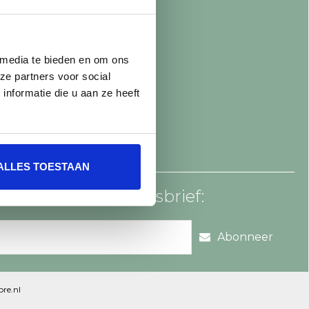
 media te bieden en om ons
ze partners voor social
nformatie die u aan ze heeft
ALLES TOESTAAN
an voor onze nieuwsbrief:
Abonneer
re.nl