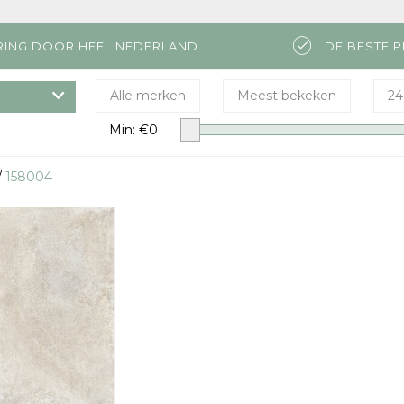
RING DOOR HEEL NEDERLAND
DE BESTE P
Alle merken
Meest bekeken
24
Min: €
0
/
158004