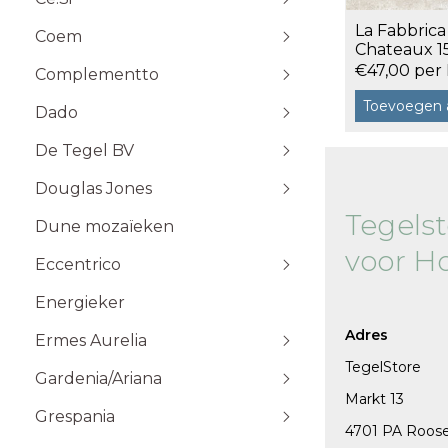
Stone Plak
La Fabbrica
Coem
Stone Klik
6x25
Chateaux 1
Toebehoren
Fontainebl
10x10
€47,00 per
Complementto
10x30
Toevoegen 
Dado
10x60
Wandtegels 10x10 cm
De Tegel BV
20x20
20x60
Douglas Jones
5x5
Tegels
Dune mozaïeken
5x20
voor H
Eccentrico
15x15
120x120 cm
30x30
120x280 cm
Energieker
Wandtegels 7,5x15 cm vlak
Wandtegels 7,5x15
10x20
60x120 cm
Wandtegels 6x25 cm vlak
Adres
Ermes Aurelia
60x60 cm
TegelStore
Gardenia/Ariana
80x80 cm
Talco
Markt 13
Sabbia
Grespania
4701 PA Roos
Taupe