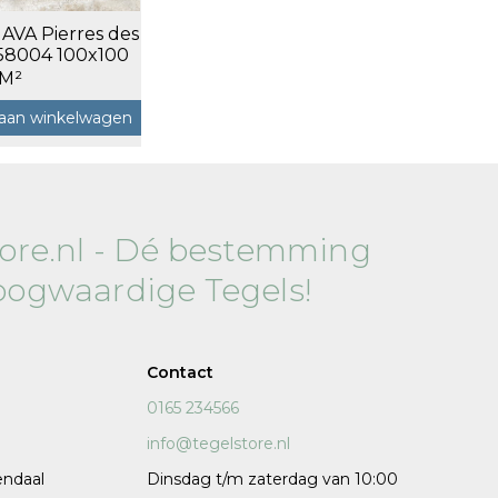
 AVA Pierres des
120x120 cm
58004 100x100
eau a 2 m²
60x120 cm
 M²
7,5x120 cm
aan winkelwagen
Decors
tore.nl - Dé bestemming
oogwaardige Tegels!
 cm facet
Contact
0165 234566
info@tegelstore.nl
endaal
Dinsdag t/m zaterdag van 10:00