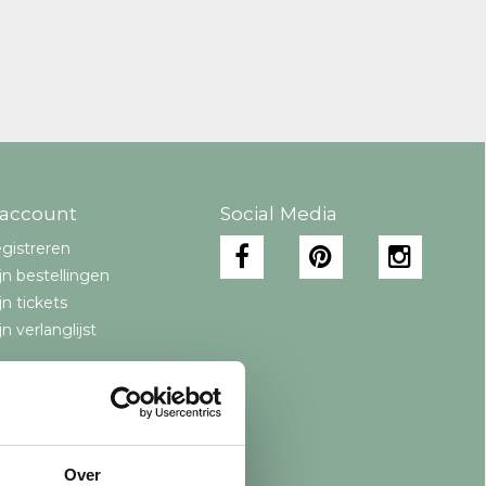
 account
Social Media
gistreren
jn bestellingen
jn tickets
jn verlanglijst
Over