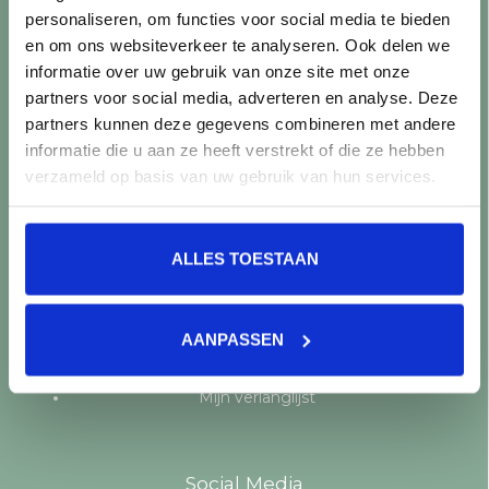
personaliseren, om functies voor social media te bieden
Producten
en om ons websiteverkeer te analyseren. Ook delen we
informatie over uw gebruik van onze site met onze
Alle producten
partners voor social media, adverteren en analyse. Deze
Nieuwe producten
partners kunnen deze gegevens combineren met andere
Aanbiedingen
informatie die u aan ze heeft verstrekt of die ze hebben
Merken
verzameld op basis van uw gebruik van hun services.
Tags
RSS-feed
ALLES TOESTAAN
Mijn account
Registreren
AANPASSEN
Mijn bestellingen
Mijn tickets
Mijn verlanglijst
Social Media