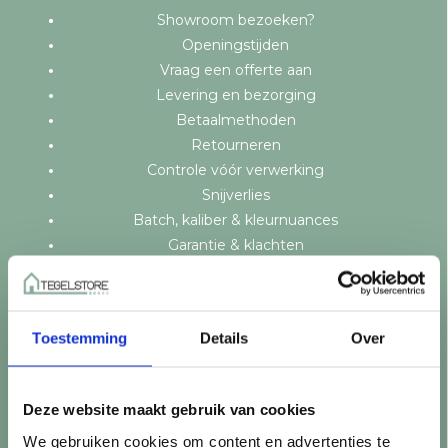
Showroom bezoeken?
Openingstijden
Vraag een offerte aan
Levering en bezorging
Betaalmethoden
Retourneren
Controle vóór verwerking
Snijverlies
Batch, kaliber & kleurnuances
Garantie & klachten
Mix & Match
Klantenservice
Veelgestelde vragen
Toestemming
Details
Over
Over TegelStore.nl
Contact
Algemene voorwaarden
Deze website maakt gebruik van cookies
Privacy Policy
We gebruiken cookies om content en advertenties te