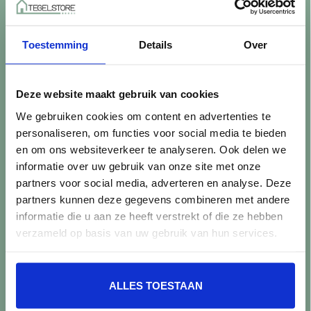
Betaalmethoden
Retourneren
Toestemming
Details
Over
Controle vóór verwerking
Snijverlies
Batch, kaliber & kleurnuances
Deze website maakt gebruik van cookies
Garantie & klachten
We gebruiken cookies om content en advertenties te
Mix & Match
personaliseren, om functies voor social media te bieden
Klantenservice
en om ons websiteverkeer te analyseren. Ook delen we
Veelgestelde vragen
informatie over uw gebruik van onze site met onze
Over TegelStore.nl
partners voor social media, adverteren en analyse. Deze
Contact
partners kunnen deze gegevens combineren met andere
Algemene voorwaarden
informatie die u aan ze heeft verstrekt of die ze hebben
Privacy Policy
verzameld op basis van uw gebruik van hun services.
Producten
ALLES TOESTAAN
Alle producten
Nieuwe producten