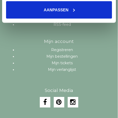
Aanbiedingen
AANPASSEN
Merken
Tags
RSS-feed
Mijn account
Registreren
Mijn bestellingen
Mijn tickets
Mijn verlanglijst
Social Media