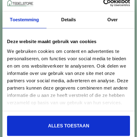
Betaalmethoden
Retourneren
Toestemming
Details
Over
Controle vóór verwerking
Snijverlies
Batch, kaliber & kleurnuances
Deze website maakt gebruik van cookies
Garantie & klachten
We gebruiken cookies om content en advertenties te
Mix & Match
personaliseren, om functies voor social media te bieden
Klantenservice
en om ons websiteverkeer te analyseren. Ook delen we
Veelgestelde vragen
informatie over uw gebruik van onze site met onze
Over TegelStore.nl
partners voor social media, adverteren en analyse. Deze
Contact
partners kunnen deze gegevens combineren met andere
Algemene voorwaarden
informatie die u aan ze heeft verstrekt of die ze hebben
Privacy Policy
verzameld op basis van uw gebruik van hun services.
Producten
ALLES TOESTAAN
Alle producten
Nieuwe producten