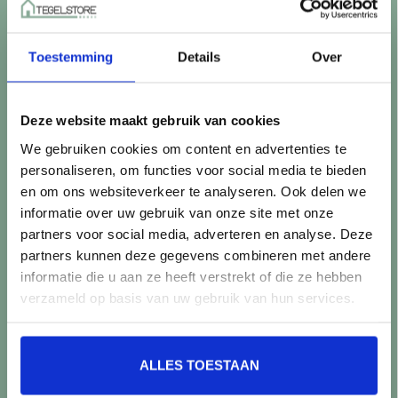
Betaalmethoden
Retourneren
Toestemming
Details
Over
Controle vóór verwerking
Snijverlies
Batch, kaliber & kleurnuances
Deze website maakt gebruik van cookies
Garantie & klachten
We gebruiken cookies om content en advertenties te
Mix & Match
personaliseren, om functies voor social media te bieden
Klantenservice
en om ons websiteverkeer te analyseren. Ook delen we
Veelgestelde vragen
informatie over uw gebruik van onze site met onze
Over TegelStore.nl
partners voor social media, adverteren en analyse. Deze
Contact
partners kunnen deze gegevens combineren met andere
Algemene voorwaarden
informatie die u aan ze heeft verstrekt of die ze hebben
Privacy Policy
verzameld op basis van uw gebruik van hun services.
Producten
ALLES TOESTAAN
Alle producten
Nieuwe producten