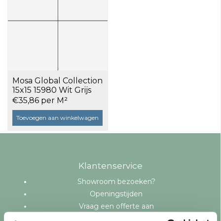
Mosa Global Collection
15x15 15980 Wit Grijs
Mat a 1 m²
€35,86 per M²
Toevoegen aan winkelwagen
Klantenservice
Showroom bezoeken?
Openingstijden
Vraag een offerte aan
Levering en bezorging