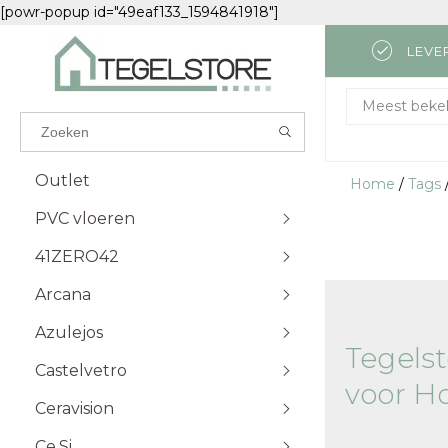
[powr-popup id="49eaf133_1594841918"]
LEVE
Results found
(0)
Meest beke
BEKIJK ALLE RESULTATEN
Outlet
Home
/
Tags
PVC vloeren
GA TERUG
41ZERO42
Attico
Visgraat Plak
Futuro
Visgraat Klik
Arcana
Monastro
Kingsize Plak
Azulejos
Palazzo
Excellent Plak
Tegels
Castelvetro
Excellent Klik
Carrara
voor H
Solid Plak
Travertino
Ceravision
Solid Klik
Lava
Ce.Si