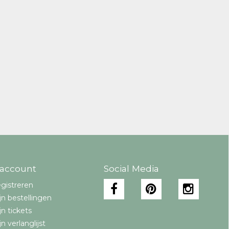
 account
Social Media
gistreren
jn bestellingen
jn tickets
jn verlanglijst