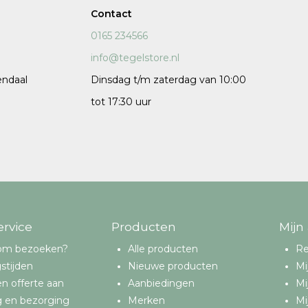
Contact
120x120 cm
0165 234566
60x120 cm
info@tegelstore.nl
7,5x120 cm
endaal
Dinsdag t/m zaterdag van 10:00
Decors
tot 17:30 uur
 cm facet
ervice
Producten
Mijn
om bezoeken?
Alle producten
Re
stijden
Nieuwe producten
Mi
n offerte aan
Aanbiedingen
Mi
g en bezorging
Merken
Mi