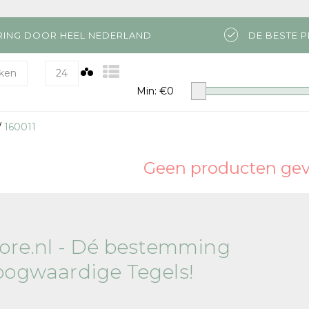
RING DOOR HEEL NEDERLAND
DE BESTE P
ken
24
Min: €
0
/
160011
Geen producten gevo
tore.nl - Dé bestemming
oogwaardige Tegels!