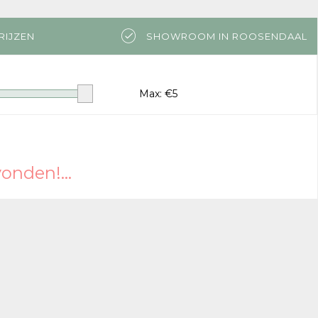
RIJZEN
SHOWROOM IN ROOSENDAAL
Max: €
5
nden!...