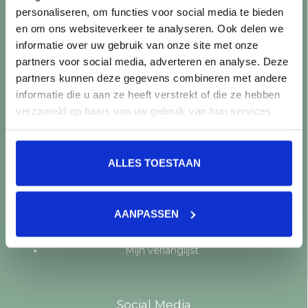
personaliseren, om functies voor social media te bieden
Producten
en om ons websiteverkeer te analyseren. Ook delen we
informatie over uw gebruik van onze site met onze
Alle producten
partners voor social media, adverteren en analyse. Deze
Nieuwe producten
partners kunnen deze gegevens combineren met andere
Aanbiedingen
informatie die u aan ze heeft verstrekt of die ze hebben
Merken
verzameld op basis van uw gebruik van hun services.
Tags
RSS-feed
ALLES TOESTAAN
Mijn account
Registreren
AANPASSEN
Mijn bestellingen
Mijn tickets
Mijn verlanglijst
Social Media