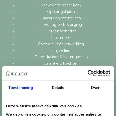
Showroom bezoeken?
Openingstijden
Vraag een offerte aan
Levering en bezorging
Betaalmethoden
Retourneren
Controle vóór verwerking
Snijverlies
Batch, kaliber & kleurnuances
Garantie & klachten
Mix & Match
Klantenservice
Veelgestelde vragen
Toestemming
Details
Over
Over TegelStore.nl
Contact
Algemene voorwaarden
Deze website maakt gebruik van cookies
Privacy Policy
We gebruiken cookies om content en advertenties te