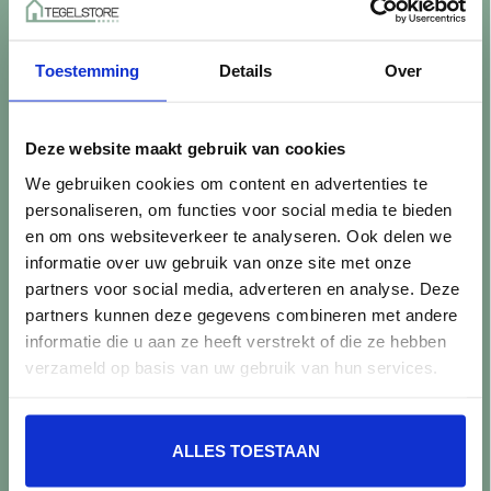
Betaalmethoden
Retourneren
Toestemming
Details
Over
Controle vóór verwerking
Snijverlies
Batch, kaliber & kleurnuances
Deze website maakt gebruik van cookies
Garantie & klachten
We gebruiken cookies om content en advertenties te
Mix & Match
personaliseren, om functies voor social media te bieden
Klantenservice
en om ons websiteverkeer te analyseren. Ook delen we
Veelgestelde vragen
informatie over uw gebruik van onze site met onze
Over TegelStore.nl
partners voor social media, adverteren en analyse. Deze
Contact
partners kunnen deze gegevens combineren met andere
Algemene voorwaarden
informatie die u aan ze heeft verstrekt of die ze hebben
Privacy Policy
verzameld op basis van uw gebruik van hun services.
Producten
ALLES TOESTAAN
Alle producten
Nieuwe producten