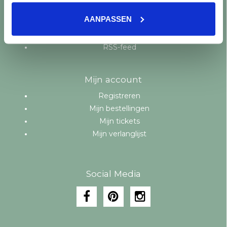
Aanbiedingen
AANPASSEN
Merken
Tags
RSS-feed
Mijn account
Registreren
Mijn bestellingen
Mijn tickets
Mijn verlanglijst
Social Media