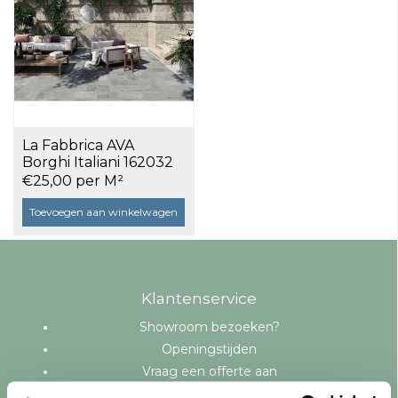
La Fabbrica AVA
Borghi Italiani 162032
Agata 20,3x40,6 a 1,07
€25,00 per M²
m²
Toevoegen aan winkelwagen
Klantenservice
Showroom bezoeken?
Openingstijden
Vraag een offerte aan
Levering en bezorging