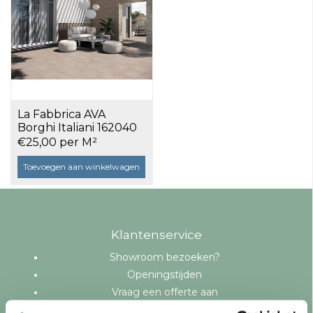
La Fabbrica AVA
Borghi Italiani 162040
Calce 20,3x20,3 a 1,24
€25,00 per M²
m²
Toevoegen aan winkelwagen
Klantenservice
Showroom bezoeken?
Openingstijden
Vraag een offerte aan
Levering en bezorging