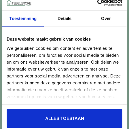
Betaalmethoden
Retourneren
Toestemming
Details
Over
Controle vóór verwerking
Snijverlies
Batch, kaliber & kleurnuances
Deze website maakt gebruik van cookies
Garantie & klachten
We gebruiken cookies om content en advertenties te
Mix & Match
personaliseren, om functies voor social media te bieden
Klantenservice
en om ons websiteverkeer te analyseren. Ook delen we
Veelgestelde vragen
informatie over uw gebruik van onze site met onze
Over TegelStore.nl
partners voor social media, adverteren en analyse. Deze
Contact
partners kunnen deze gegevens combineren met andere
Algemene voorwaarden
informatie die u aan ze heeft verstrekt of die ze hebben
Privacy Policy
verzameld op basis van uw gebruik van hun services.
Producten
ALLES TOESTAAN
Alle producten
Nieuwe producten