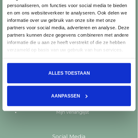
personaliseren, om functies voor social media te bieden
Producten
en om ons websiteverkeer te analyseren. Ook delen we
informatie over uw gebruik van onze site met onze
Alle producten
partners voor social media, adverteren en analyse. Deze
Nieuwe producten
partners kunnen deze gegevens combineren met andere
Aanbiedingen
informatie die u aan ze heeft verstrekt of die ze hebben
Merken
verzameld op basis van uw gebruik van hun services.
Tags
RSS-feed
ALLES TOESTAAN
Mijn account
Registreren
AANPASSEN
Mijn bestellingen
Mijn tickets
Mijn verlanglijst
Social Media