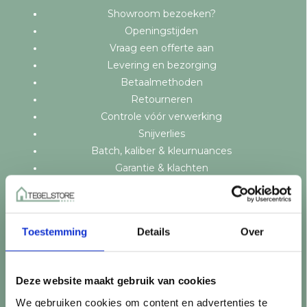
Showroom bezoeken?
Openingstijden
Vraag een offerte aan
Levering en bezorging
Betaalmethoden
Retourneren
Controle vóór verwerking
Snijverlies
Batch, kaliber & kleurnuances
Garantie & klachten
Mix & Match
Klantenservice
Veelgestelde vragen
Toestemming
Details
Over
Over TegelStore.nl
Contact
Algemene voorwaarden
Deze website maakt gebruik van cookies
Privacy Policy
We gebruiken cookies om content en advertenties te