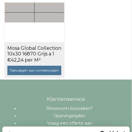
Mosa Global Collection
10x30 16870 Grijs a 1
m²
€42,24 per M²
Toevoegen aan winkelwagen
Klantenservice
Showroom bezoeken?
Openingstijden
Vraag een offerte aan
Levering en bezorging