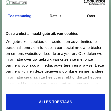
Betaalmethoden
Retourneren
Toestemming
Details
Over
Controle vóór verwerking
Snijverlies
Batch, kaliber & kleurnuances
Deze website maakt gebruik van cookies
Garantie & klachten
We gebruiken cookies om content en advertenties te
Mix & Match
personaliseren, om functies voor social media te bieden
Klantenservice
en om ons websiteverkeer te analyseren. Ook delen we
Veelgestelde vragen
informatie over uw gebruik van onze site met onze
Over TegelStore.nl
partners voor social media, adverteren en analyse. Deze
Contact
partners kunnen deze gegevens combineren met andere
Algemene voorwaarden
informatie die u aan ze heeft verstrekt of die ze hebben
Privacy Policy
verzameld op basis van uw gebruik van hun services.
Producten
ALLES TOESTAAN
Alle producten
Nieuwe producten