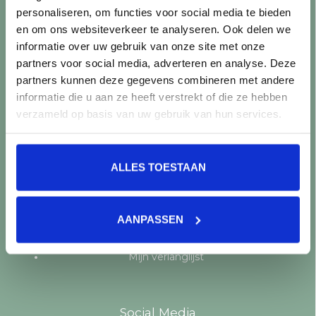
personaliseren, om functies voor social media te bieden
Producten
en om ons websiteverkeer te analyseren. Ook delen we
informatie over uw gebruik van onze site met onze
Alle producten
partners voor social media, adverteren en analyse. Deze
Nieuwe producten
partners kunnen deze gegevens combineren met andere
Aanbiedingen
informatie die u aan ze heeft verstrekt of die ze hebben
Merken
verzameld op basis van uw gebruik van hun services.
Tags
RSS-feed
ALLES TOESTAAN
Mijn account
Registreren
AANPASSEN
Mijn bestellingen
Mijn tickets
Mijn verlanglijst
Social Media