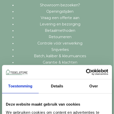
Showroom bezoeken?
Openingstijden
Vraag een offerte aan
Levering en bezorging
Betaalmethoden
Retourneren
Controle vóór verwerking
Snijverlies
Batch, kaliber & kleurnuances
Garantie & klachten
Mix & Match
Klantenservice
Veelgestelde vragen
Toestemming
Details
Over
Over TegelStore.nl
Contact
Algemene voorwaarden
Deze website maakt gebruik van cookies
Privacy Policy
We gebruiken cookies om content en advertenties te