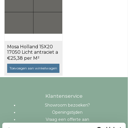
Mosa Holland 15X20
17050 Licht antraciet a
1,24 m²
€25,38 per M²
Toevoegen aan winkelwagen
Klantenservice
Showroom bezoeken?
Openingstijden
Vraag een offerte aan
Levering en bezorging