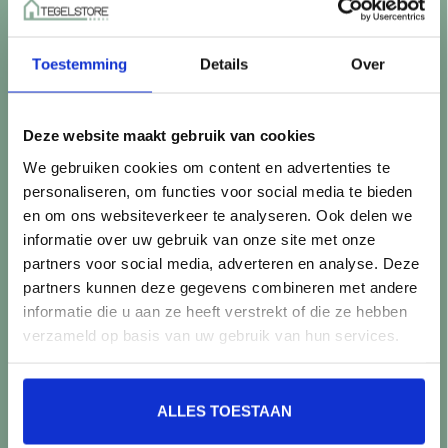
Betaalmethoden
Retourneren
Toestemming
Details
Over
Controle vóór verwerking
Snijverlies
Batch, kaliber & kleurnuances
Deze website maakt gebruik van cookies
Garantie & klachten
We gebruiken cookies om content en advertenties te
Mix & Match
personaliseren, om functies voor social media te bieden
Klantenservice
en om ons websiteverkeer te analyseren. Ook delen we
Veelgestelde vragen
informatie over uw gebruik van onze site met onze
Over TegelStore.nl
partners voor social media, adverteren en analyse. Deze
Contact
partners kunnen deze gegevens combineren met andere
Algemene voorwaarden
informatie die u aan ze heeft verstrekt of die ze hebben
Privacy Policy
verzameld op basis van uw gebruik van hun services.
Producten
ALLES TOESTAAN
Alle producten
Nieuwe producten