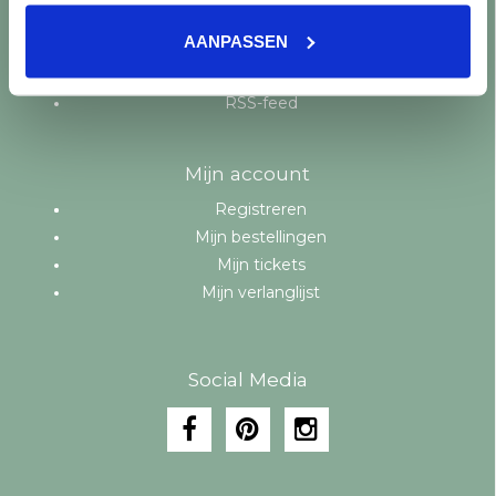
Aanbiedingen
AANPASSEN
Merken
Tags
RSS-feed
Mijn account
Registreren
Mijn bestellingen
Mijn tickets
Mijn verlanglijst
Social Media