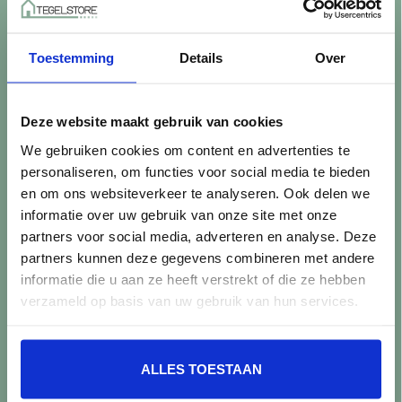
Betaalmethoden
Retourneren
Toestemming
Details
Over
Controle vóór verwerking
Snijverlies
Batch, kaliber & kleurnuances
Deze website maakt gebruik van cookies
Garantie & klachten
We gebruiken cookies om content en advertenties te
Mix & Match
personaliseren, om functies voor social media te bieden
Klantenservice
en om ons websiteverkeer te analyseren. Ook delen we
Veelgestelde vragen
informatie over uw gebruik van onze site met onze
Over TegelStore.nl
partners voor social media, adverteren en analyse. Deze
Contact
partners kunnen deze gegevens combineren met andere
Algemene voorwaarden
informatie die u aan ze heeft verstrekt of die ze hebben
Privacy Policy
verzameld op basis van uw gebruik van hun services.
Producten
ALLES TOESTAAN
Alle producten
Nieuwe producten